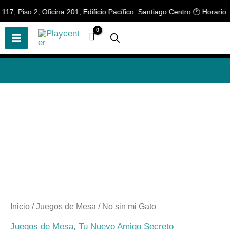
Ir
, Piso 2, Oficina 201, Edificio Pacífico. Santiago Centro 🕐 Horario de
🎲
¡Descubre nuestras increíbles
📢 ¡OFERTAS! 🔥
ofertas!
🎲
al
contenido
Inicio
/
Juegos de Mesa
/ No sin mi Gato
Juegos de Mesa
,
Tu Nuevo Amigo Secreto