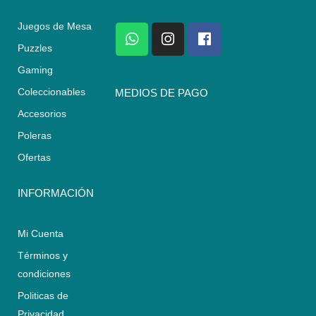
Juegos de Mesa
W
I
F
h
n
a
Puzzles
a
s
c
Gaming
t
t
e
s
a
b
Coleccionables
MEDIOS DE PAGO
a
g
o
Accesorios
p
r
o
p
a
k
Poleras
m
Ofertas
INFORMACIÓN
Mi Cuenta
Términos y
condiciones
Politicas de
Privacidad