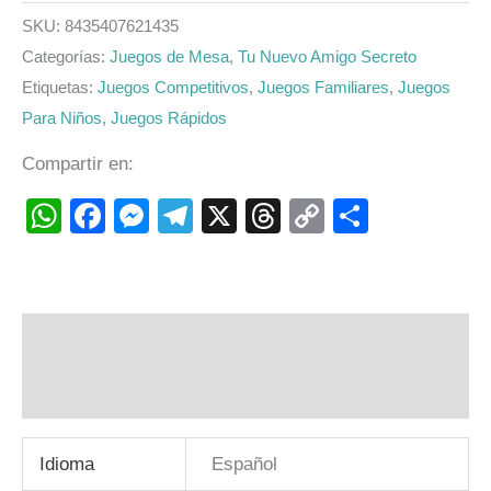
SKU:
8435407621435
Categorías:
Juegos de Mesa
,
Tu Nuevo Amigo Secreto
Etiquetas:
Juegos Competitivos
,
Juegos Familiares
,
Juegos
Para Niños
,
Juegos Rápidos
Compartir en:
WhatsApp
Facebook
Messenger
Telegram
X
Threads
Copy
Compart
Link
Descripción
Valoraciones (0)
Idioma
Español