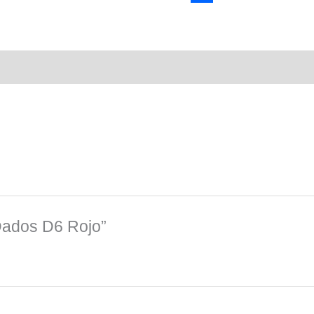
Link
Compartir
 Dados D6 Rojo”