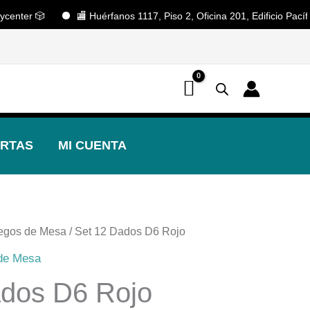
ter 🎲
🏬 Huérfanos 1117, Piso 2, Oficina 201, Edificio Pacífico.
📢 ¡OFERTAS! 🔥
RTAS
MI CUENTA
uegos de Mesa
/ Set 12 Dados D6 Rojo
 de Mesa
ados D6 Rojo