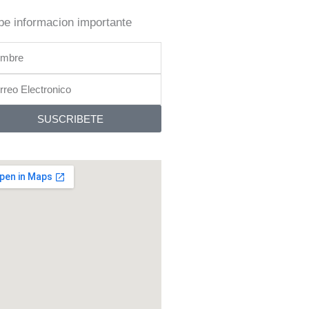
be informacion importante
bre
reo
tronico
SUSCRIBETE