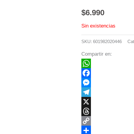
$
6.990
Sin existencias
SKU:
601982020446
Cat
Compartir en:
WhatsApp
Facebook
Messenger
Telegram
X
Threads
Copy