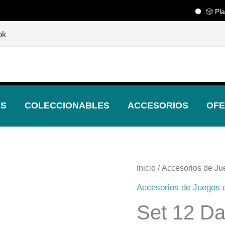
🎲 Playcen
🎲
¡Descubre nuestras increíbles ofertas!
🎲
ok
ES
COLECCIONABLES
ACCESORIOS
OFE
Inicio
/
Accesorios de J
Accesorios de Juegos
Set 12 D