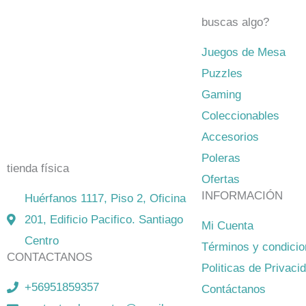
buscas algo?
Juegos de Mesa
El mejor Catálogo de Juegos de
Puzzles
Mesa: Catán, Córtex, Dixit, Exit y
Gaming
muchos más. Visita nuestra tienda
Coleccionables
física y on-line. Envíos en todo
Accesorios
Chile,
rápidos y seguros
.
Poleras
tienda física
Ofertas
INFORMACIÓN
Huérfanos 1117, Piso 2, Oficina
201, Edificio Pacifico. Santiago
Mi Cuenta
Centro
Términos y condici
CONTACTANOS
Politicas de Privaci
+56951859357
Contáctanos