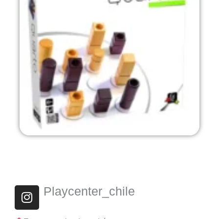
I
Playcenter_chile
n
s