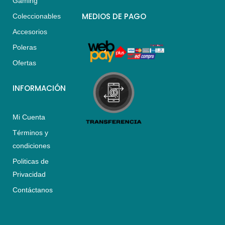
Gaming
t
t
e
s
a
b
MEDIOS DE PAGO
Coleccionables
a
g
o
Accesorios
p
r
o
p
a
k
Poleras
m
Ofertas
INFORMACIÓN
Mi Cuenta
Términos y
condiciones
Politicas de
Privacidad
Contáctanos