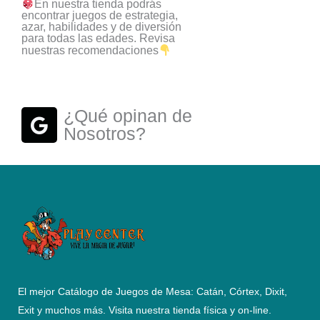
En nuestra tienda podrás
t
encontrar juegos de estrategia,
a
azar, habilidades y de diversión
para todas las edades. Revisa
g
nuestras recomendaciones
r
a
m
G
¿Qué opinan de
o
Nosotros?
o
g
l
e
El mejor Catálogo de Juegos de Mesa: Catán, Córtex, Dixit,
Exit y muchos más. Visita nuestra tienda física y on-line.