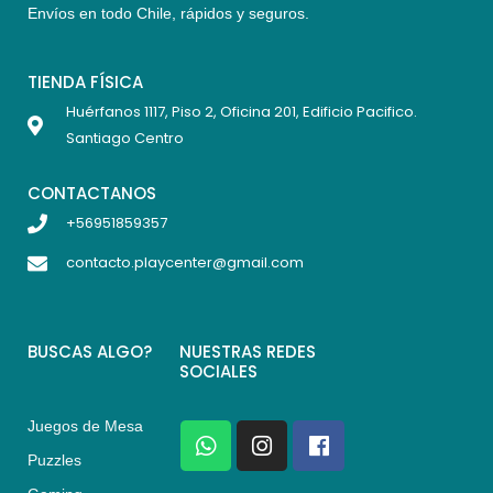
Envíos en todo Chile,
rápidos y seguros
.
TIENDA FÍSICA
Huérfanos 1117, Piso 2, Oficina 201, Edificio Pacifico.
Santiago Centro
CONTACTANOS
+56951859357
contacto.playcenter@gmail.com
BUSCAS ALGO?
NUESTRAS REDES
SOCIALES
Juegos de Mesa
W
I
F
h
n
a
Puzzles
a
s
c