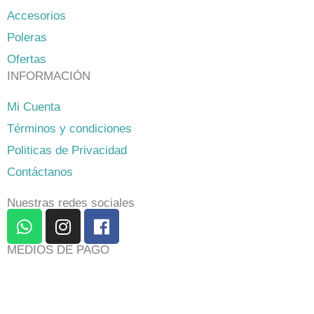
Accesorios
Poleras
Ofertas
INFORMACIÓN
Mi Cuenta
Términos y condiciones
Politicas de Privacidad
Contáctanos
Nuestras redes sociales
W
I
F
h
n
a
a
s
c
MEDIOS DE PAGO
t
t
e
s
a
b
a
g
o