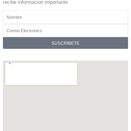
p
r
o
recibe informacion importante
p
a
k
Nombre
m
Correo
Electronico
SUSCRIBETE