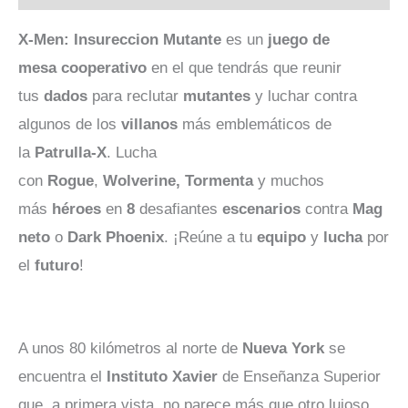
X-Men: Insureccion Mutante
es un
juego de
mesa
cooperativo
en el que tendrás que reunir
tus
dados
para reclutar
mutantes
y luchar contra
algunos de los
villanos
más emblemáticos de
la
Patrulla-X
. Lucha
con
Rogue
,
Wolverine,
Tormenta
y muchos
más
héroes
en
8
desafiantes
escenarios
contra
Mag
neto
o
Dark
Phoenix
. ¡Reúne a tu
equipo
y
lucha
por
el
futuro
!
A unos 80 kilómetros al norte de
Nueva
York
se
encuentra el
Instituto
Xavier
de Enseñanza Superior
que, a primera vista, no parece más que otro lujoso