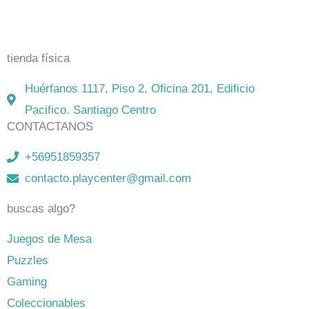
Dixit, Exit y muchos más. Visita nuestra tienda física y
on-line. Envíos en todo Chile,
rápidos y seguros
.
tienda física
Huérfanos 1117, Piso 2, Oficina 201, Edificio
Pacifico. Santiago Centro
CONTACTANOS
+56951859357
contacto.playcenter@gmail.com
buscas algo?
Juegos de Mesa
Puzzles
Gaming
Coleccionables