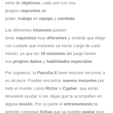
serie de
objetivos
, cada uno con sus
propios
requisitos
de
poder,
trabajo
en
equipo
y
combate
.
Las diferentes
misiones
pueden
tener
requisitos
muy
diferentes
y tendrás que elegir
con cuidado qué mutantes se harán cargo de cada
misión, ya que los
16 mutantes
del juego tienen
sus
propios
dados
y
habilidades
especiales
.
Por supuesto, la
Patrulla-X
tiene muchos recursos a
su alcance. Pueden encontrar
nuevos
mutantes
por
todo el mundo, como
Rictor
o
Cypher
, que están
deseando ayudar si les dejas que te acompañen en
alguna
misión
. Por su parte el
entrenamiento
te
permite conseguir
fichas
que se pueden
gastar
para