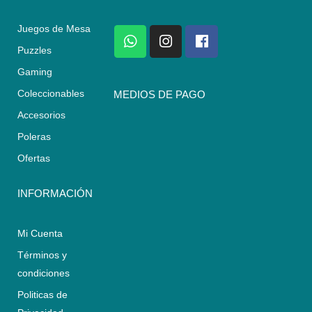
Juegos de Mesa
W
I
F
h
n
a
Puzzles
a
s
c
Gaming
t
t
e
s
a
b
Coleccionables
MEDIOS DE PAGO
a
g
o
Accesorios
p
r
o
p
a
k
Poleras
m
Ofertas
INFORMACIÓN
Mi Cuenta
Términos y
condiciones
Politicas de