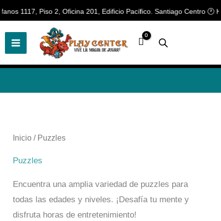
Ir
os 1117, Piso 2, Oficina 201, Edificio Pacífico. Santiago Centro 🕐 Hor
🎲
¡Descubre nuestras increíbles
📢 ¡OFERTAS! 🔥
ofertas!
🎲
al
contenido
Ordenado
por
los
últimos
Inicio
/ Puzzles
Puzzles
Encuentra una amplia variedad de puzzles para
todas las edades y niveles. ¡Desafía tu mente y
disfruta horas de entretenimiento!