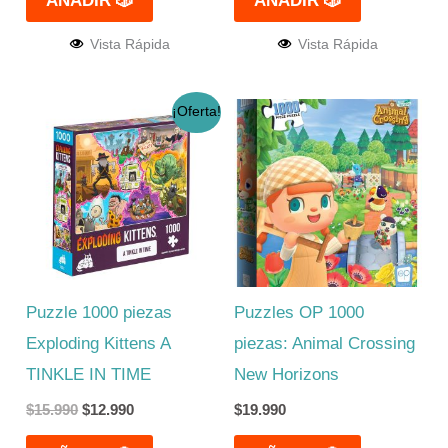
AÑADIR 🎲
AÑADIR 🎲
Vista Rápida
Vista Rápida
El
El
¡Oferta!
precio
precio
original
actual
era:
es:
$15.990.
$12.990.
Puzzle 1000 piezas
Puzzles OP 1000
Exploding Kittens A
piezas: Animal Crossing
TINKLE IN TIME
New Horizons
$
15.990
$
12.990
$
19.990