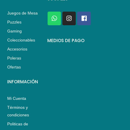
Juegos de Mesa
W
I
F
h
n
a
Puzzles
a
s
c
Gaming
t
t
e
s
a
b
MEDIOS DE PAGO
Coleccionables
a
g
o
Accesorios
p
r
o
p
a
k
Poleras
m
Ofertas
INFORMACIÓN
Mi Cuenta
Términos y
condiciones
Politicas de