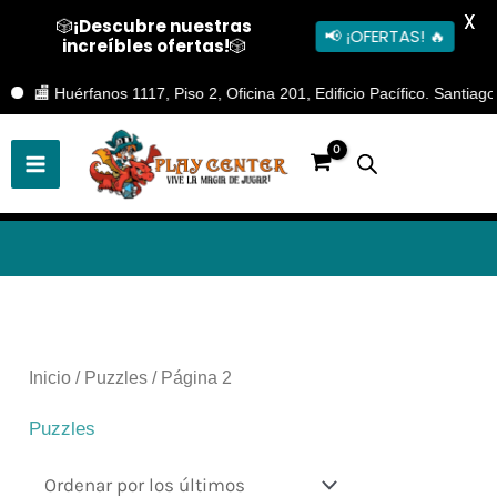
X
🎲
¡Descubre nuestras
📢 ¡OFERTAS! 🔥
increíbles ofertas!
🎲
Ir
🏬 Huérfanos 1117, Piso 2, Oficina 201, Edificio Pacífico. Santiago Ce
al
contenido
Ordenado
por
los
últimos
Inicio
/
Puzzles
/ Página 2
Puzzles