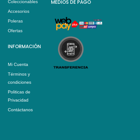
s
a
b
MEDIOS DE PAGO
Coleccionables
a
g
o
Accesorios
p
r
o
p
a
k
Poleras
m
Ofertas
INFORMACIÓN
Mi Cuenta
Términos y
condiciones
Politicas de
Privacidad
Contáctanos