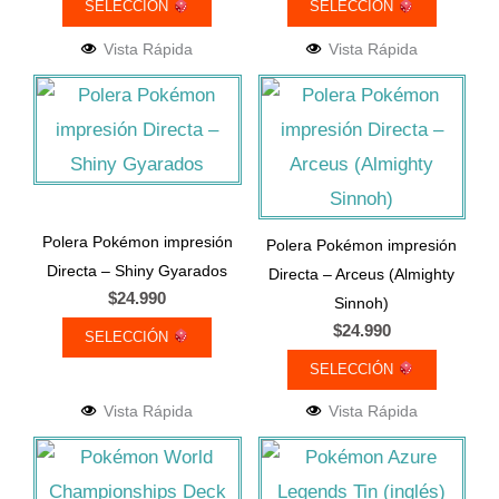
SELECCIÓN
SELECCIÓN
se
se
Vista Rápida
Vista Rápida
pueden
pueden
Este
Este
elegir
elegir
producto
producto
en
en
tiene
tiene
la
la
múltiples
múltiples
página
página
variantes.
variantes.
de
de
Polera Pokémon impresión
Polera Pokémon impresión
Las
Las
Directa – Shiny Gyarados
producto
producto
Directa – Arceus (Almighty
opciones
opciones
$
24.990
Sinnoh)
$
24.990
se
se
SELECCIÓN
pueden
pueden
SELECCIÓN
elegir
elegir
Vista Rápida
Vista Rápida
en
en
Este
Este
la
la
producto
producto