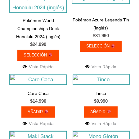
página
página
tiene
tiene
de
de
múltiples
múltiples
Pokémon Azure Legends Tin
producto
producto
Pokémon World
variantes.
variantes.
(inglés)
Championships Deck
Las
Las
$
31.990
Honolulu 2024 (inglés)
$
24.990
opciones
opciones
SELECCIÓN
se
se
SELECCIÓN
pueden
pueden
Vista Rápida
Vista Rápida
elegir
elegir
en
en
la
la
Care Caca
Tinco
$
14.990
$
9.990
página
página
de
de
AÑADIR
AÑADIR
producto
producto
Vista Rápida
Vista Rápida