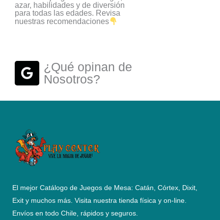
a
azar, habilidades y de diversión
para todas las edades. Revisa
g
nuestras recomendaciones
r
a
m
G
¿Qué opinan de
o
Nosotros?
o
g
l
e
El mejor Catálogo de Juegos de Mesa: Catán, Córtex, Dixit,
Exit y muchos más. Visita nuestra tienda física y on-line.
Envíos en todo Chile,
rápidos y seguros
.