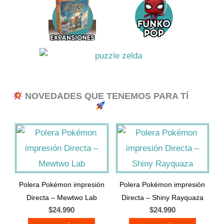
NOVEDADES QUE TENEMOS PARA TÍ
Este
Este
producto
producto
tiene
tiene
múltiples
múltiples
Polera Pokémon impresión
Polera Pokémon impresión
variantes.
variantes.
Directa – Mewtwo Lab
Directa – Shiny Rayquaza
Las
Las
$
24.990
$
24.990
opciones
opciones