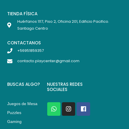
TIENDA FÍSICA
Huérfanos 1117, Piso 2, Oficina 201, Edificio Pacifico.
Santiago Centro
CONTACTANOS
+56951859357
contacto.playcenter@gmail.com
BUSCAS ALGO?
NUESTRAS REDES
SOCIALES
Juegos de Mesa
W
I
F
h
n
a
Puzzles
a
s
c
Gaming
t
t
e