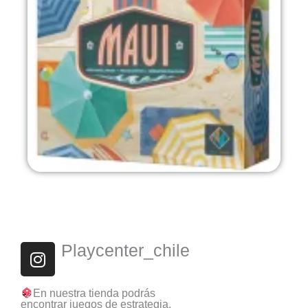
I
Playcenter_chile
n
s
En nuestra tienda podrás
t
encontrar juegos de estrategia,