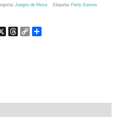
egoría:
Juegos de Mesa
Etiqueta:
Party Games
p
ook
senger
elegram
X
Threads
Copy
Compartir
Link