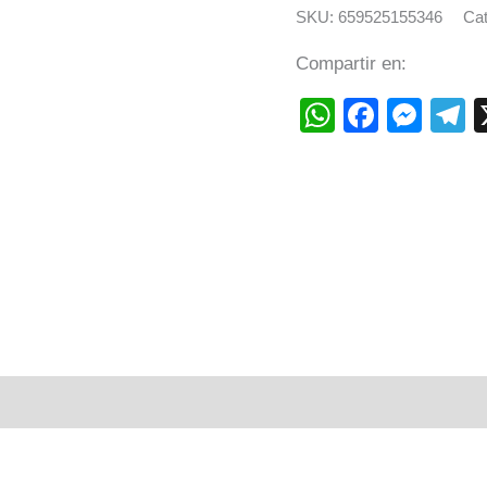
SKU:
659525155346
Cat
Compartir en:
WhatsAp
Faceb
Mes
T