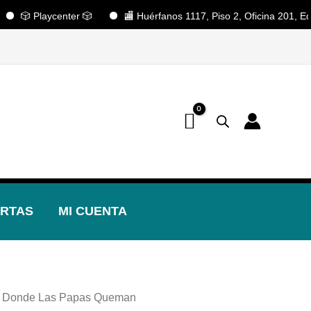
 Playcenter 🎲
🏬 Huérfanos 1117, Piso 2, Oficina 201, Edificio
📢 ¡OFERTAS! 🔥
RTAS
MI CUENTA
 Donde Las Papas Queman