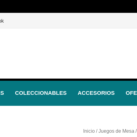

🎲
¡Descubre nuestras increíbles ofertas!
🎲
ok
ES
COLECCIONABLES
ACCESORIOS
OFE
Inicio
/
Juegos de Mesa
/