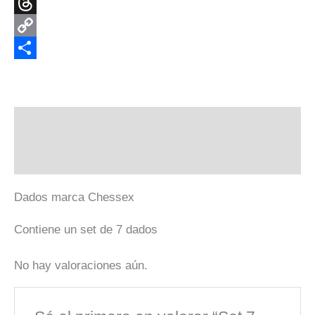
X
Threads
Copy
Link
Compartir
Descripción
Valoraciones (0)
Dados marca Chessex
Contiene un set de 7 dados
No hay valoraciones aún.