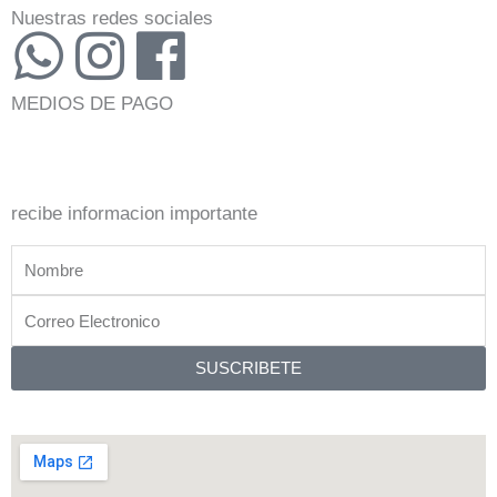
Nuestras redes sociales
W
I
F
h
n
a
MEDIOS DE PAGO
a
s
c
t
t
e
recibe informacion importante
s
a
b
Nombre
a
g
o
Correo
Electronico
p
r
o
SUSCRIBETE
p
a
k