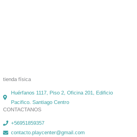
El mejor Catálogo de Juegos de Mesa: Catán, Córtex,
Dixit, Exit y muchos más. Visita nuestra tienda física y
on-line. Envíos en todo Chile,
rápidos y seguros
.
tienda física
Huérfanos 1117, Piso 2, Oficina 201, Edificio
Pacifico. Santiago Centro
CONTACTANOS
+56951859357
contacto.playcenter@gmail.com