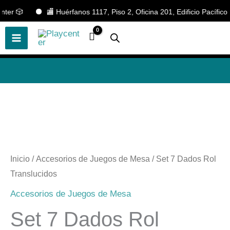
Ir
er 🎲
🏬 Huérfanos 1117, Piso 2, Oficina 201, Edificio Pacífico. 
🎲
¡Descubre nuestras increíbles
📢 ¡OFERTAS! 🔥
ofertas!
🎲
al
contenido
Inicio
/
Accesorios de Juegos de Mesa
/ Set 7 Dados Rol
Translucidos
Accesorios de Juegos de Mesa
Set 7 Dados Rol