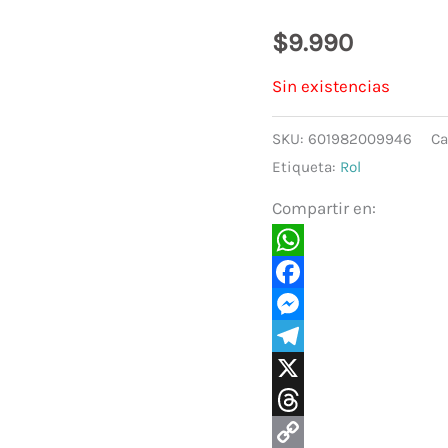
$
9.990
Sin existencias
SKU:
601982009946
Ca
Etiqueta:
Rol
Compartir en:
WhatsApp
Facebook
Messenger
Telegram
X
Threads