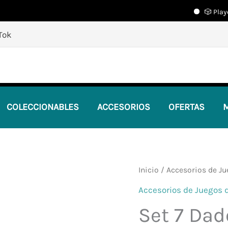
🎲 Playcente
🎲
¡Descubre nuestras increíbles ofertas!
🎲
Tok
COLECCIONABLES
ACCESORIOS
OFERTAS
M
Inicio
/
Accesorios de J
Accesorios de Juegos 
Set 7 Dad