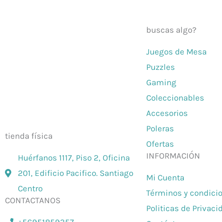
buscas algo?
Juegos de Mesa
El mejor Catálogo de Juegos de
Puzzles
Mesa: Catán, Córtex, Dixit, Exit y
Gaming
muchos más. Visita nuestra
Coleccionables
tienda física y on-line. Envíos en
Accesorios
todo Chile,
rápidos y seguros
.
Poleras
tienda física
Ofertas
INFORMACIÓN
Huérfanos 1117, Piso 2, Oficina
201, Edificio Pacifico. Santiago
Mi Cuenta
Centro
Términos y condici
CONTACTANOS
Politicas de Privaci