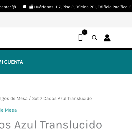
r 🎲
🏬 Huérfanos 1117, Piso 2, Oficina 201, Edificio Pacífico. Sant
📢 ¡OFERTAS! 🔥
I CUENTA
uegos de Mesa
/ Set 7 Dados Azul Translucido
de Mesa
os Azul Translucido