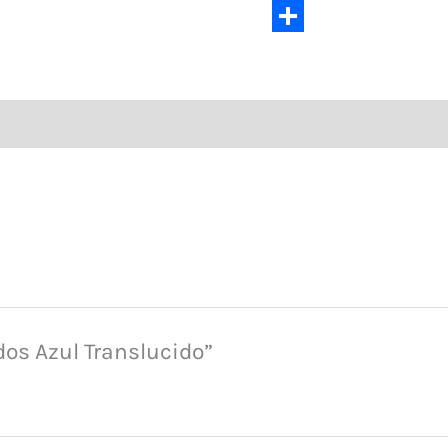
Copy
Link
Compartir
dos Azul Translucido”