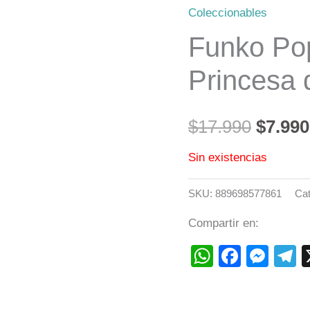
Coleccionables
precio
Funko Pop
origin
Princesa 
era:
$17.99
$
17.990
$
7.990
Sin existencias
SKU:
889698577861
Cat
Compartir en:
WhatsAp
Faceb
Mes
T