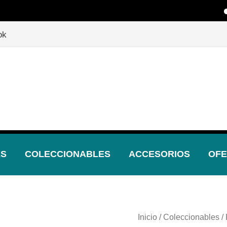
🎲 
🎲
¡Descubre nuestras increíbles ofertas!
🎲
ok
ES
COLECCIONABLES
ACCESORIOS
OFE
Inicio
/
Coleccionables
/
El