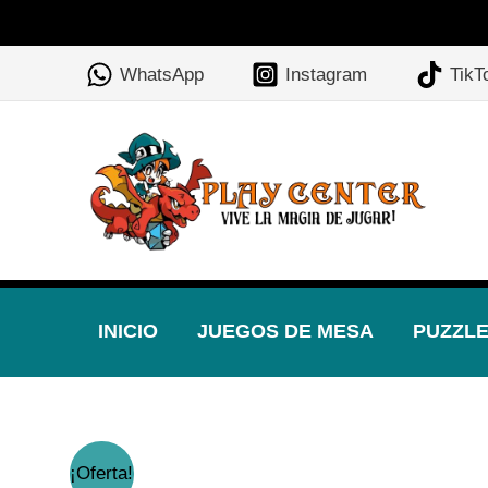
Ir
al
WhatsApp
Instagram
TikT
contenido
INICIO
JUEGOS DE MESA
PUZZL
¡Oferta!