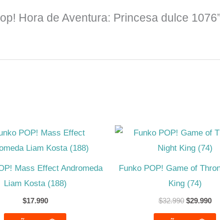
Pop! Hora de Aventura: Princesa dulce 1076
El
El
precio
pr
original
ac
era:
es
$32.990.
$2
OP! Mass Effect Andromeda
Funko POP! Game of Thron
Liam Kosta (188)
King (74)
$
17.990
$
32.990
$
29.990