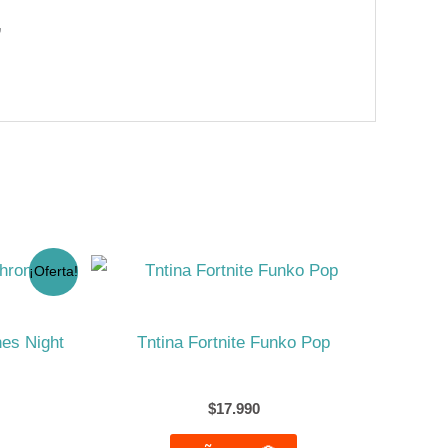
”
¡Oferta!
ecio
tual
:
9.990.
es Night
Tntina Fortnite Funko Pop
$
17.990