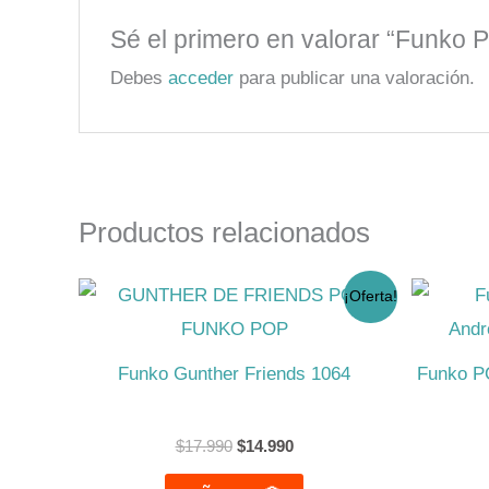
Sé el primero en valorar “Funko 
Debes
acceder
para publicar una valoración.
Productos relacionados
El
El
¡Oferta!
precio
precio
original
actual
era:
es:
$17.990.
$14.990.
Funko Gunther Friends 1064
Funko P
$
17.990
$
14.990