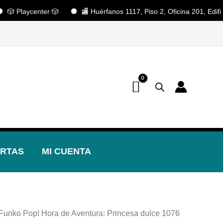
Playcenter 🎲
🏬 Huérfanos 1117, Piso 2, Oficina 201, Edificio P
📢 ¡OFERTAS! 🔥
RTAS
MI CUENTA
 Funko Pop! Hora de Aventura: Princesa dulce 1076
El