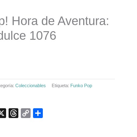
precio
! Hora de Aventura:
al
actual
dulce 1076
es:
0.
$7.990.
egoría:
Coleccionables
Etiqueta:
Funko Pop
p
ook
senger
elegram
X
Threads
Copy
Compartir
Link