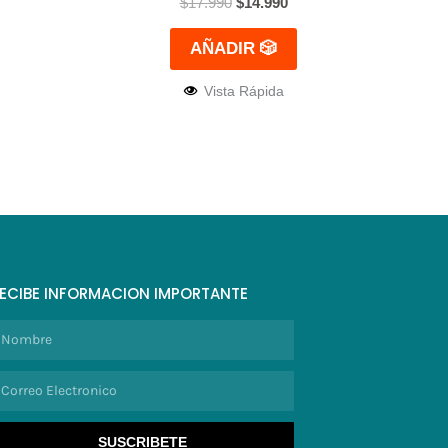
$
17.990
$
14.990
AÑADIR 🎲
Vista Rápida
ECIBE INFORMACION IMPORTANTE
ombre
orreo
lectronico
SUSCRIBETE