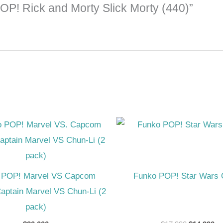
OP! Rick and Morty Slick Morty (440)”
El
El
precio
pr
original
ac
era:
es
$17.990.
$1
 POP! Marvel VS Capcom
Funko POP! Star Wars 
 Captain Marvel VS Chun-Li (2
pack)