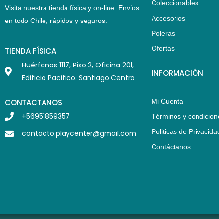
Coleccionables
Visita nuestra tienda física y on-line. Envíos
Accesorios
en todo Chile,
rápidos y seguros
.
Poleras
Ofertas
TIENDA FÍSICA
Huérfanos 1117, Piso 2, Oficina 201,
INFORMACIÓN
Edificio Pacifico. Santiago Centro
CONTACTANOS
Mi Cuenta
+56951859357
Términos y condicion
Politicas de Privacida
contacto.playcenter@gmail.com
Contáctanos