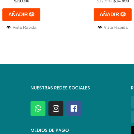
$
20.000
$
17.990
$
14.990
AÑADIR 🎲
AÑADIR 🎲
Vista Rápida
Vista Rápida
NUESTRAS REDES SOCIALES
R
N
W
I
F
h
n
a
C
a
s
c
E
t
t
e
MEDIOS DE PAGO