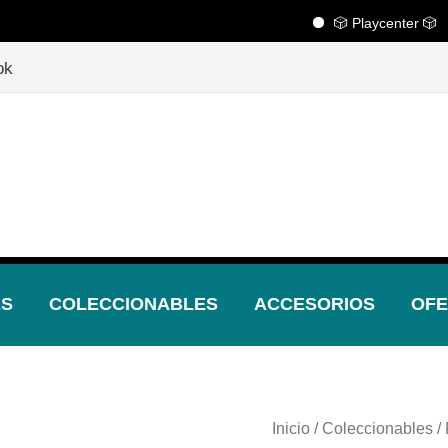
🎲 Playcenter 🎲
¡Descubre nuestras increíbles ofertas!
🎲
ok
ES
COLECCIONABLES
ACCESORIOS
OFE
Inicio
/
Coleccionables
/ 