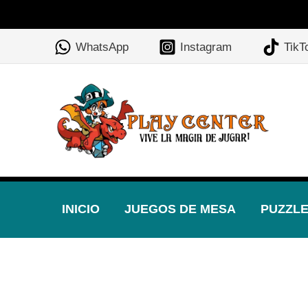
Ir
🎲
al
WhatsApp
Instagram
TikT
contenido
INICIO
JUEGOS DE MESA
PUZZL