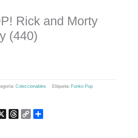
P! Rick and Morty
y (440)
egoría:
Coleccionables
Etiqueta:
Funko Pop
p
ook
senger
elegram
X
Threads
Copy
Compartir
Link