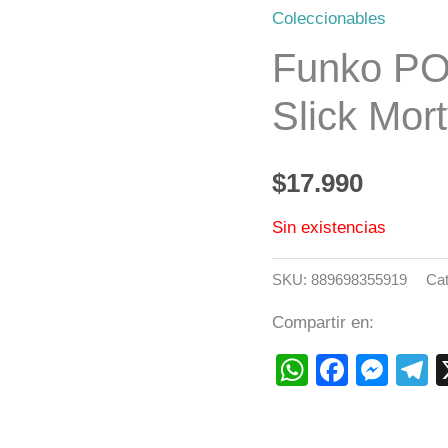
Coleccionables
Funko PO
Slick Mort
$
17.990
Sin existencias
SKU:
889698355919
Cat
Compartir en:
WhatsAp
Faceb
Mes
T