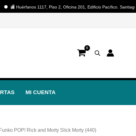
🏬 Huérfanos 1117, Piso 2, Oficina 201, Edificio Pacífico. Santiago Ce
📢 ¡OFERTAS! 🔥
RTAS
MI CUENTA
Funko POP! Rick and Morty Slick Morty (440)