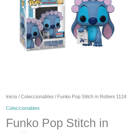
era:
es:
$20.000.
$12.990.
Inicio
/
Coleccionables
/ Funko Pop Stitch in Rollers 1124
Coleccionables
Funko Pop Stitch in