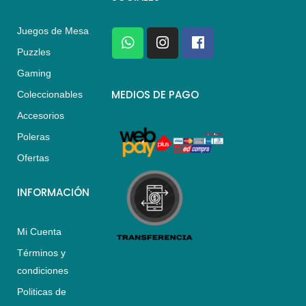
Juegos de Mesa
W
I
F
h
n
a
Puzzles
a
s
c
Gaming
t
t
e
s
a
b
MEDIOS DE PAGO
Coleccionables
a
g
o
Accesorios
p
r
o
p
a
k
Poleras
m
Ofertas
INFORMACIÓN
Mi Cuenta
Términos y
condiciones
Politicas de