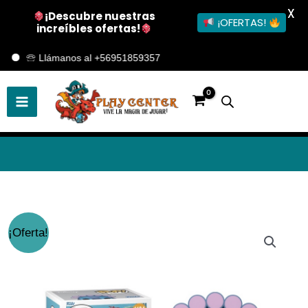
X
¡Descubre nuestras
¡OFERTAS!
increíbles ofertas!
Ir
🕾 Llámanos al +56951859357
al
contenido
El
El
¡Oferta!
precio
precio
original
actual