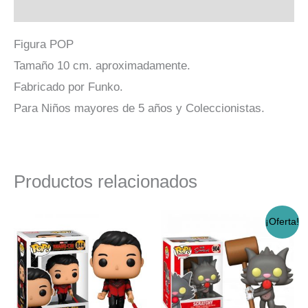
Valoraciones (0)
Figura POP
Tamaño 10 cm. aproximadamente.
Fabricado por Funko.
Para Niños mayores de 5 años y Coleccionistas.
Productos relacionados
El
El
¡Oferta!
precio
precio
original
actual
era:
es:
$17.990.
$14.990.