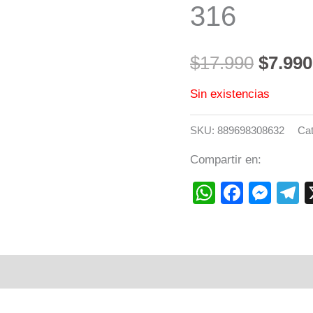
316
era:
$17.99
$
17.990
$
7.990
Sin existencias
SKU:
889698308632
Cat
Compartir en:
WhatsAp
Faceb
Mes
T