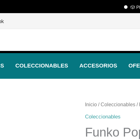
🎲 Playce
🎲
¡Descubre nuestras increíbles ofertas!
🎲
ok
ES
COLECCIONABLES
ACCESORIOS
OFE
Inicio
/
Coleccionables
/
El
Coleccionables
precio
Funko Po
origin