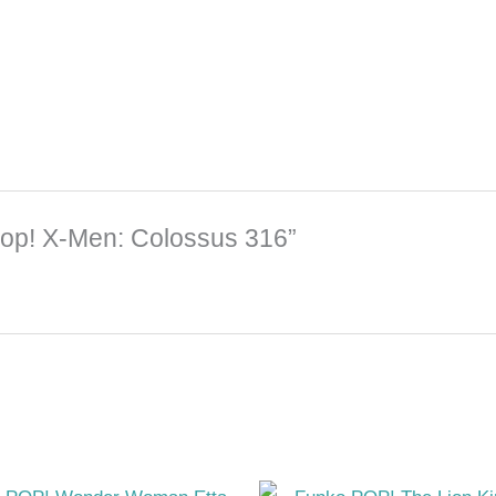
Pop! X-Men: Colossus 316”
El
El