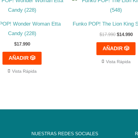
precio
pr
original
ac
era:
es
$17.990.
$1
POP! Wonder Woman Etta
Funko POP! The Lion King S
Candy (228)
$
17.990
$
14.990
$
17.990
AÑADIR 🎲
AÑADIR 🎲
Vista Rápida
Vista Rápida
NUESTRAS REDES SOCIALES
R