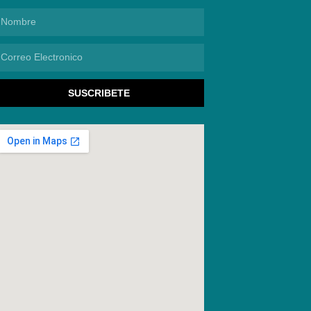
ombre
orreo
lectronico
SUSCRIBETE