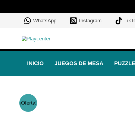
Ir
al
WhatsApp
Instagram
TikT
contenido
INICIO
JUEGOS DE MESA
PUZZL
¡Oferta!