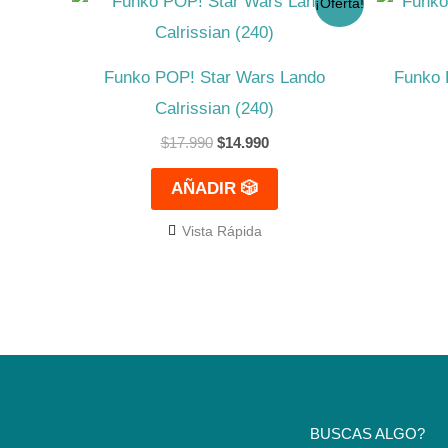
¡Oferta!
precio
precio
original
actual
era:
es:
$17.990.
$14.990.
Funko POP! Star Wars Lando
Funko 
Calrissian (240)
$
17.990
$
14.990
AÑADIR 🎲
Vista Rápida
BUSCAS ALGO?