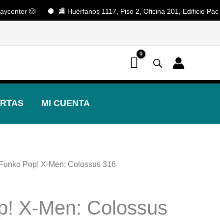
nter 🎲
🏬 Huérfanos 1117, Piso 2, Oficina 201, Edificio Pacífic
📢 ¡OFERTAS! 🔥
RTAS
MI CUENTA
 Funko Pop! X-Men: Colossus 316
El
precio
p! X-Men: Colossus
al
actual