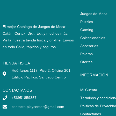
Juegos de Mesa
Puzzles
El mejor Catálogo de Juegos de Mesa:
Gaming
Catán, Córtex, Dixit, Exit y muchos más.
Coleccionables
Visita nuestra tienda física y on-line. Envíos
Accesorios
en todo Chile,
rápidos y seguros
.
Poleras
Ofertas
TIENDA FÍSICA
Huérfanos 1117, Piso 2, Oficina 201,
INFORMACIÓN
Edificio Pacifico. Santiago Centro
Mi Cuenta
CONTACTANOS
+56951859357
Términos y condicion
Politicas de Privacida
contacto.playcenter@gmail.com
Contáctanos