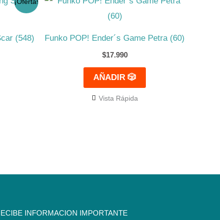
¡Oferta!
ecio
tual
:
4.990.
car (548)
Funko POP! Ender´s Game Petra (60)
$
17.990
AÑADIR 🎲
Vista Rápida
ECIBE INFORMACION IMPORTANTE