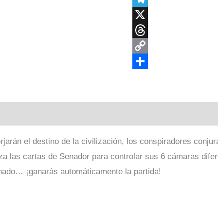
Telegram
X
Threads
Copy
Link
Compartir
arán el destino de la civilización, los conspiradores conju
liza las cartas de Senador para controlar sus 6 cámaras dife
enado… ¡ganarás automáticamente la partida!