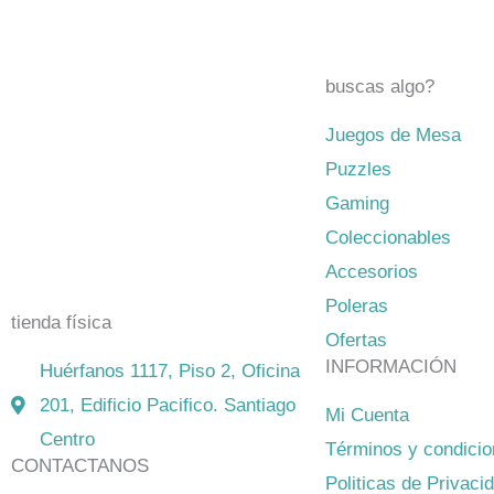
buscas algo?
Juegos de Mesa
El mejor Catálogo de Juegos de
Puzzles
Mesa: Catán, Córtex, Dixit, Exit y
Gaming
muchos más. Visita nuestra tienda
Coleccionables
física y on-line. Envíos en todo
Accesorios
Chile,
rápidos y seguros
.
Poleras
tienda física
Ofertas
INFORMACIÓN
Huérfanos 1117, Piso 2, Oficina
201, Edificio Pacifico. Santiago
Mi Cuenta
Centro
Términos y condici
CONTACTANOS
Politicas de Privaci