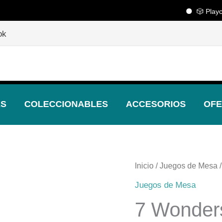
🎲 Playcenter
🎲
¡Descubre nuestras increíbles ofertas!
🎲
ok
ES
COLECCIONABLES
ACCESORIOS
OFE
Inicio
/
Juegos de Mesa
/
Juegos de Mesa
7 Wonder