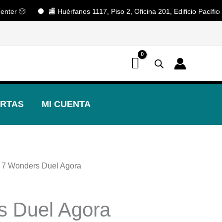
 🎲
🏬 Huérfanos 1117, Piso 2, Oficina 201, Edificio Pacífico. Sa
📢 ¡OFERTAS! 🔥
RTAS
MI CUENTA
 7 Wonders Duel Agora
s Duel Agora