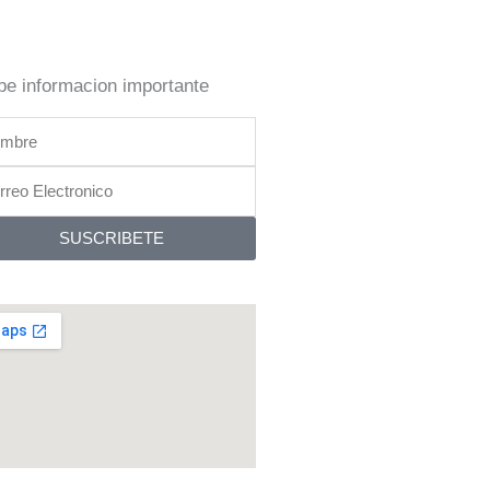
be informacion importante
bre
reo
tronico
SUSCRIBETE