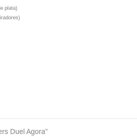
e plata)
iradores)
ers Duel Agora”