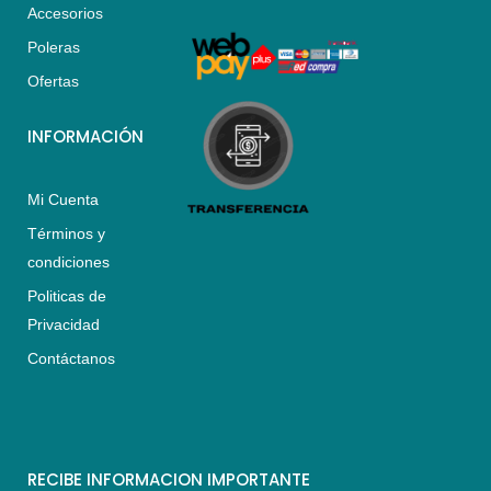
Accesorios
p
r
o
p
a
k
Poleras
m
Ofertas
INFORMACIÓN
Mi Cuenta
Términos y
condiciones
Politicas de
Privacidad
Contáctanos
RECIBE INFORMACION IMPORTANTE