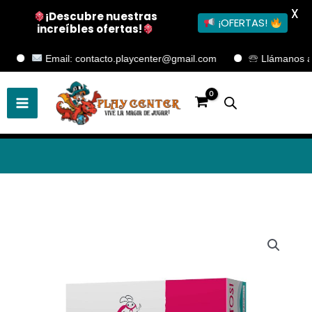
X
¡Descubre nuestras
¡OFERTAS!
increíbles ofertas!
Ir
Email: contacto.playcenter@gmail.com
🕾 Llámanos al +5
al
contenido