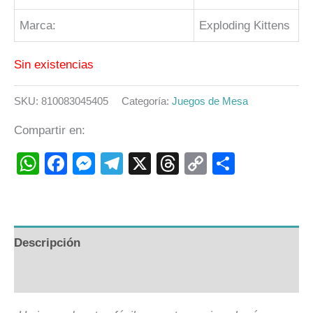
Marca:
Exploding Kittens
Sin existencias
SKU:
810083045405
Categoría:
Juegos de Mesa
Compartir en:
WhatsApp
Facebook
Messenger
Telegram
X
Threads
Copy
Compart
Link
Descripción
Valoraciones (0)