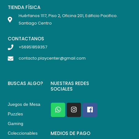
TIENDA FÍSICA
Huérfanos 1117, Piso 2, Oficina 201, Edificio Pacifico.
Santiago Centro
CONTACTANOS
+56951859357
contacto.playcenter@gmail.com
BUSCAS ALGO?
NUESTRAS REDES
SOCIALES
Juegos de Mesa
W
I
F
h
n
a
Puzzles
a
s
c
Gaming
t
t
e
s
a
b
MEDIOS DE PAGO
Coleccionables
a
g
o