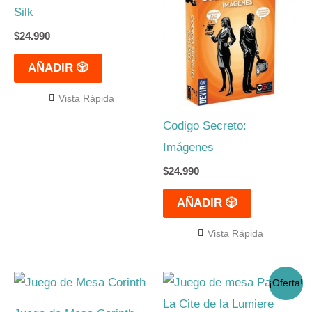
Silk
$
24.990
AÑADIR 🎲
Vista Rápida
Codigo Secreto:
Imágenes
$
24.990
AÑADIR 🎲
Vista Rápida
El
El
¡Oferta!
precio
precio
original
actual