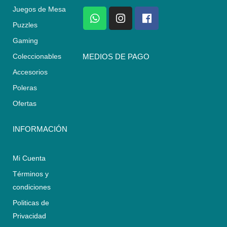
Juegos de Mesa
W
I
F
h
n
a
Puzzles
a
s
c
Gaming
t
t
e
s
a
b
Coleccionables
MEDIOS DE PAGO
a
g
o
Accesorios
p
r
o
p
a
k
Poleras
m
Ofertas
INFORMACIÓN
Mi Cuenta
Términos y
condiciones
Politicas de
Privacidad