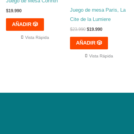
Juego de Mesa Corinth
era:
es:
$23.990.
$19.990.
Juego de mesa Paris, La
$
19.990
Cite de la Lumiere
AÑADIR 🎲
$
23.990
$
19.990
Vista Rápida
AÑADIR 🎲
Vista Rápida