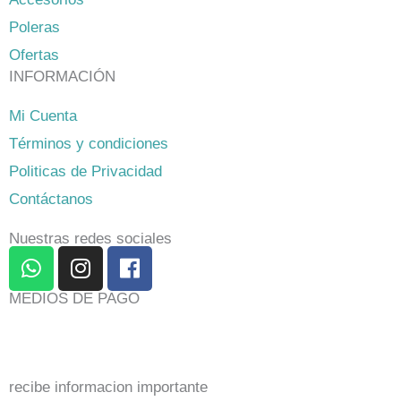
Poleras
Ofertas
INFORMACIÓN
Mi Cuenta
Términos y condiciones
Politicas de Privacidad
Contáctanos
Nuestras redes sociales
W
I
F
h
n
a
a
s
c
MEDIOS DE PAGO
t
t
e
s
a
b
a
g
o
p
r
o
recibe informacion importante