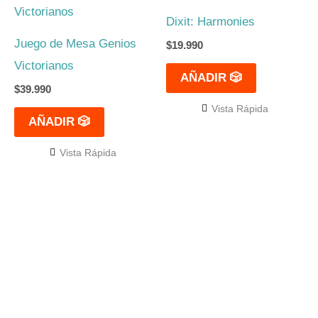
Dixit: Harmonies
Juego de Mesa Genios
$
19.990
Victorianos
AÑADIR 🎲
$
39.990
Vista Rápida
AÑADIR 🎲
Vista Rápida
El mejor Catálogo de Juegos de Mesa: Catán, Córtex,
Dixit, Exit y muchos más. Visita nuestra tienda física y