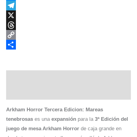
Messenger
Telegram
X
Threads
Copy
Link
Compartir
Descripción
Valoraciones (0)
Arkham Horror Tercera Edicion: Mareas
tenebrosas
es una
expansión
para la
3ª Edición del
juego de mesa Arkham Horror
de caja grande en