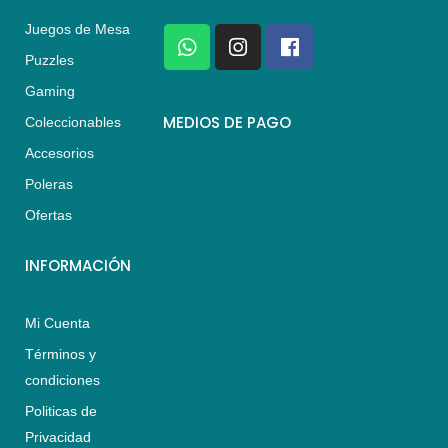
Juegos de Mesa
W
I
F
h
n
a
Puzzles
a
s
c
Gaming
t
t
e
s
a
b
MEDIOS DE PAGO
Coleccionables
a
g
o
Accesorios
p
r
o
p
a
k
Poleras
m
Ofertas
INFORMACIÓN
Mi Cuenta
Términos y
condiciones
Politicas de
Privacidad