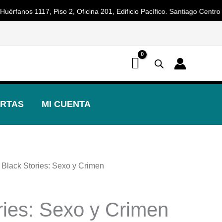
nos 1117, Piso 2, Oficina 201, Edificio Pacífico. Santiago Centro 🕐 H
📢 ¡OFERTAS! 🔥
RTAS
MI CUENTA
 Black Stories: Sexo y Crimen
ries: Sexo y Crimen