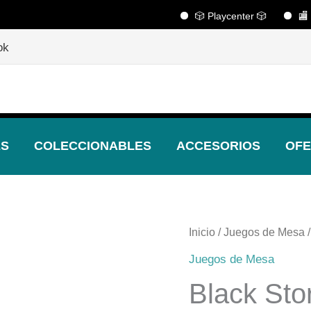
🎲 Playcenter 🎲
🏬 Huérfa
🎲
¡Descubre nuestras increíbles ofertas!
🎲
ok
ES
COLECCIONABLES
ACCESORIOS
OFE
Inicio
/
Juegos de Mesa
/
Juegos de Mesa
Black Sto