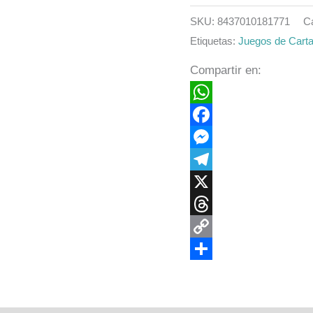
SKU:
8437010181771
C
Etiquetas:
Juegos de Cart
Compartir en:
WhatsApp
Facebook
Messenger
Telegram
X
Threads
Copy
Link
Compartir