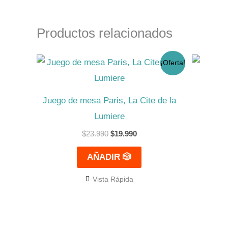
Productos relacionados
El
El
¡Oferta!
precio
precio
original
actual
era:
es:
$23.990.
$19.990.
Juego de mesa Paris, La Cite de la
Lumiere
$
23.990
$
19.990
AÑADIR 🎲
Vista Rápida