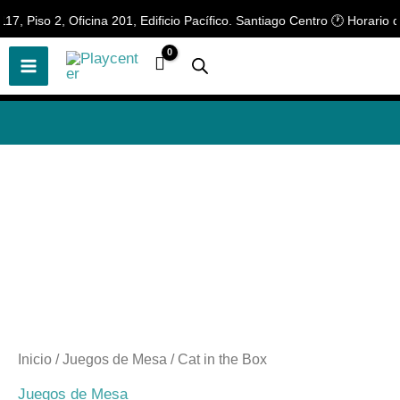
Ir
 Piso 2, Oficina 201, Edificio Pacífico. Santiago Centro 🕐 Horario de 
🎲
¡Descubre nuestras increíbles
📢 ¡OFERTAS! 🔥
ofertas!
🎲
al
contenido
Inicio
/
Juegos de Mesa
/ Cat in the Box
Juegos de Mesa