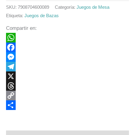
SKU:
7908704600089
Categoría:
Juegos de Mesa
Etiqueta:
Juegos de Bazas
Compartir en:
WhatsApp
Facebook
Messenger
Telegram
X
Threads
Copy
Link
Compartir