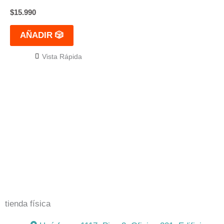
$
15.990
AÑADIR 🎲
Vista Rápida
El mejor Catálogo de Juegos de Mesa: Catán, Córtex,
Dixit, Exit y muchos más. Visita nuestra tienda física y
on-line. Envíos en todo Chile,
rápidos y seguros
.
tienda física