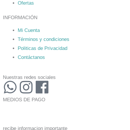
Ofertas
INFORMACIÓN
Mi Cuenta
Términos y condiciones
Politicas de Privacidad
Contáctanos
Nuestras redes sociales
W
I
F
h
n
a
MEDIOS DE PAGO
a
s
c
recibe informacion importante