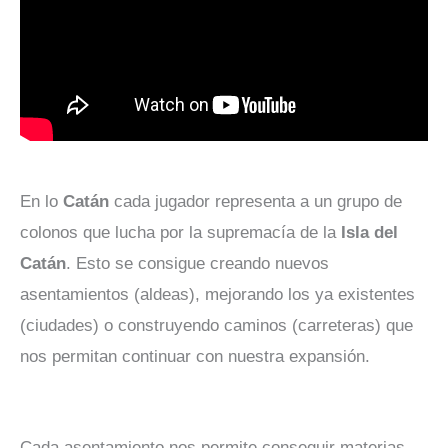
En lo
Catán
cada jugador representa a un grupo de
colonos que lucha por la supremacía de la
Isla del
Catán
. Esto se consigue creando nuevos
asentamientos (aldeas), mejorando los ya existentes
(ciudades) o construyendo caminos (carreteras) que
nos permitan continuar con nuestra expansión.
Cada asentamiento nos permite conseguir materias