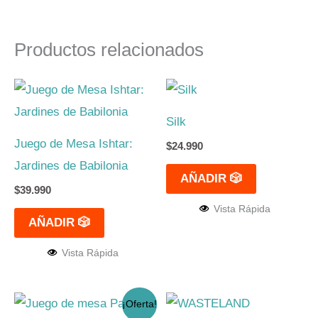
Productos relacionados
Silk
Juego de Mesa Ishtar:
$
24.990
Jardines de Babilonia
AÑADIR 🎲
$
39.990
Vista Rápida
AÑADIR 🎲
Vista Rápida
El
El
¡Oferta!
precio
precio