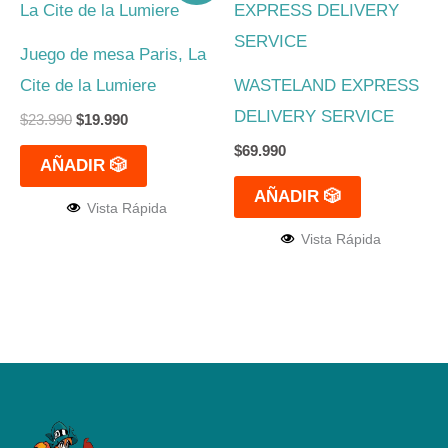
original
actual
era:
es:
$23.990.
$19.990.
Juego de mesa Paris, La
Cite de la Lumiere
WASTELAND EXPRESS
DELIVERY SERVICE
$
23.990
$
19.990
$
69.990
AÑADIR 🎲
AÑADIR 🎲
Vista Rápida
Vista Rápida