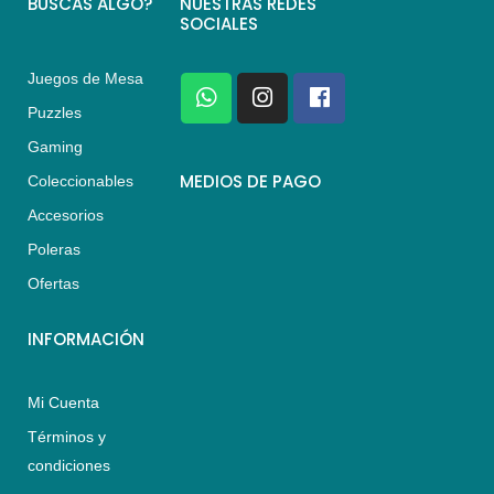
BUSCAS ALGO?
NUESTRAS REDES
SOCIALES
Juegos de Mesa
W
I
F
h
n
a
Puzzles
a
s
c
Gaming
t
t
e
s
a
b
MEDIOS DE PAGO
Coleccionables
a
g
o
Accesorios
p
r
o
p
a
k
Poleras
m
Ofertas
INFORMACIÓN
Mi Cuenta
Términos y
condiciones