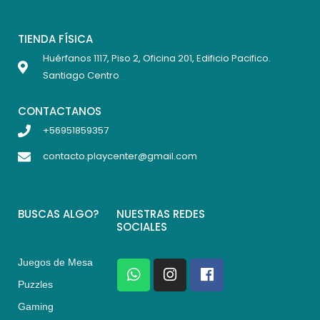
TIENDA FÍSICA
Huérfanos 1117, Piso 2, Oficina 201, Edificio Pacifico.
Santiago Centro
CONTACTANOS
+56951859357
contacto.playcenter@gmail.com
BUSCAS ALGO?
NUESTRAS REDES
SOCIALES
Juegos de Mesa
W
I
F
h
n
a
Puzzles
a
s
c
Gaming
t
t
e