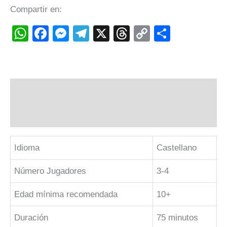
Compartir en:
WhatsApp
Facebook
Messenger
Telegram
X
Threads
Copy
Compart
Link
Descripción
Valoraciones (0)
Idioma
Castellano
Número Jugadores
3-4
Edad mínima recomendada
10+
Duración
75 minutos