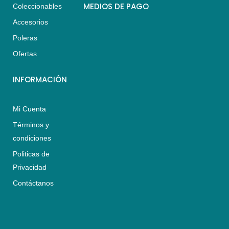
s
a
b
MEDIOS DE PAGO
Coleccionables
a
g
o
Accesorios
p
r
o
p
a
k
Poleras
m
Ofertas
INFORMACIÓN
Mi Cuenta
Términos y
condiciones
Politicas de
Privacidad
Contáctanos