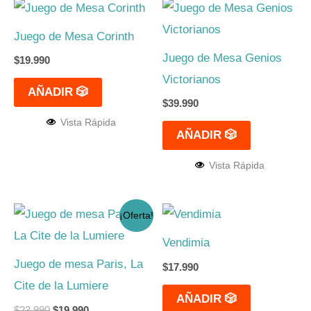
Juego de Mesa Corinth
Juego de Mesa Genios
$
19.990
Victorianos
AÑADIR 🎲
$
39.990
Vista Rápida
AÑADIR 🎲
Vista Rápida
El
El
¡Oferta!
precio
precio
original
actual
Vendimia
era:
es:
$23.990.
$19.990.
Juego de mesa Paris, La
$
17.990
Cite de la Lumiere
AÑADIR 🎲
$
23.990
$
19.990