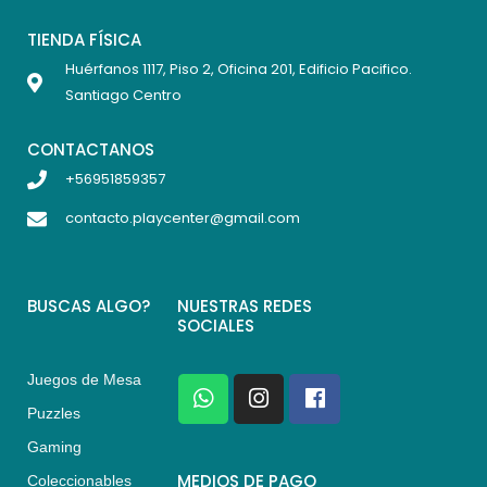
TIENDA FÍSICA
Huérfanos 1117, Piso 2, Oficina 201, Edificio Pacifico.
Santiago Centro
CONTACTANOS
+56951859357
contacto.playcenter@gmail.com
BUSCAS ALGO?
NUESTRAS REDES
SOCIALES
Juegos de Mesa
W
I
F
h
n
a
Puzzles
a
s
c
Gaming
t
t
e
s
a
b
MEDIOS DE PAGO
Coleccionables