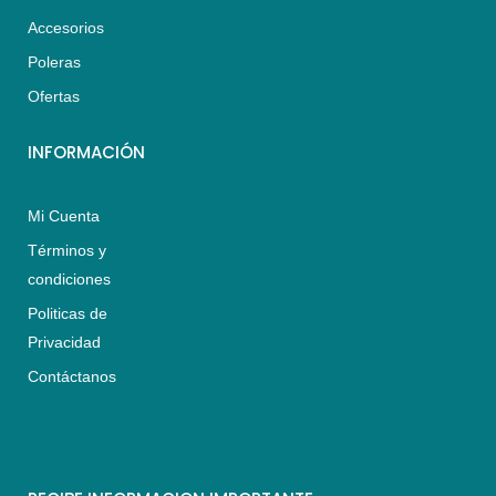
a
g
o
Accesorios
p
r
o
p
a
k
Poleras
m
Ofertas
INFORMACIÓN
Mi Cuenta
Términos y
condiciones
Politicas de
Privacidad
Contáctanos