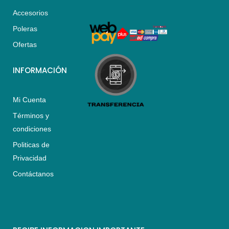
a
g
o
Accesorios
p
r
o
p
a
k
Poleras
m
Ofertas
INFORMACIÓN
Mi Cuenta
Términos y
condiciones
Politicas de
Privacidad
Contáctanos