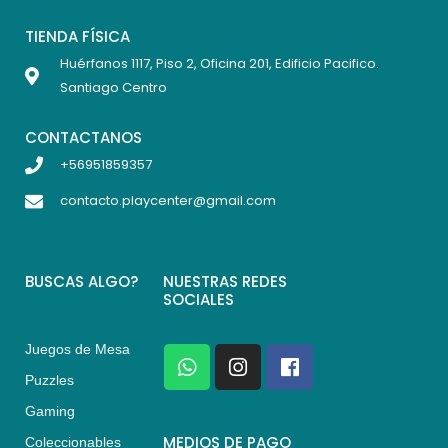
TIENDA FÍSICA
Huérfanos 1117, Piso 2, Oficina 201, Edificio Pacifico.
Santiago Centro
CONTACTANOS
+56951859357
contacto.playcenter@gmail.com
BUSCAS ALGO?
NUESTRAS REDES
SOCIALES
Juegos de Mesa
W
I
F
h
n
a
Puzzles
a
s
c
Gaming
t
t
e
s
a
b
MEDIOS DE PAGO
Coleccionables