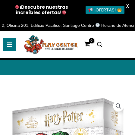
X
¡Descubre nuestras
¡OFERTAS!
increíbles ofertas!
Ir
icina 201, Edificio Pacífico. Santiago Centro
Horario de Atención: L
al
contenido