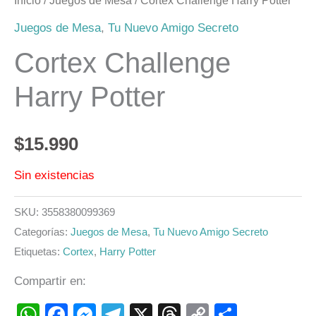
Inicio
/
Juegos de Mesa
/ Cortex Challenge Harry Potter
Juegos de Mesa
,
Tu Nuevo Amigo Secreto
Cortex Challenge
Harry Potter
$
15.990
Sin existencias
SKU:
3558380099369
Categorías:
Juegos de Mesa
,
Tu Nuevo Amigo Secreto
Etiquetas:
Cortex
,
Harry Potter
Compartir en:
WhatsApp
Facebook
Messenger
Telegram
X
Threads
Copy
Compart