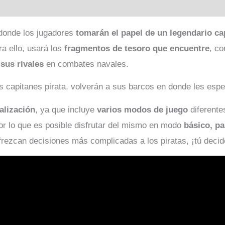
donde los jugadores
tomarán el papel de un legendario ca
ra ello, usará los
fragmentos de tesoro que encuentre
, c
 sus rivales
en combates navales.
os capitanes pirata, volverán a sus barcos en donde les esp
alización
, ya que incluye
varios modos de juego
diferente
or lo que es posible disfrutar del mismo en modo
básico, pa
rezcan decisiones más complicadas a los piratas, ¡tú decid