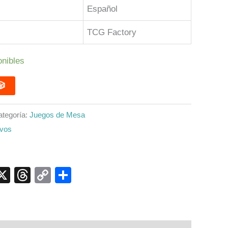
Español
TCG Factory
onibles
DIR 🎲
ategoría:
Juegos de Mesa
ivos
p
ook
senger
elegram
X
Threads
Copy
Compartir
Link