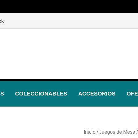
🎲 P
🎲
¡Descubre nuestras increíbles ofertas!
🎲
ok
ES
COLECCIONABLES
ACCESORIOS
OFE
Juego
Inicio
/
Juegos de Mesa
/