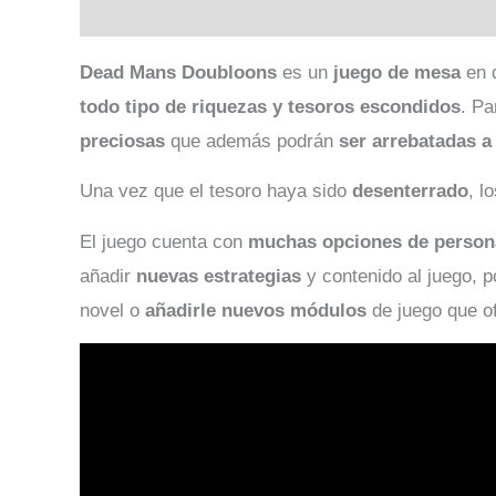
Descripción
Valoraciones (0)
Dead Mans Doubloons
es un
juego de mesa
en 
todo tipo de riquezas y tesoros escondidos
. Pa
preciosas
que además podrán
ser arrebatadas a
Una vez que el tesoro haya sido
desenterrado
, l
El juego cuenta con
muchas opciones de person
añadir
nuevas estrategias
y contenido al juego, p
novel o
añadirle nuevos módulos
de juego que of