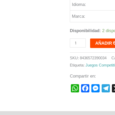
Idioma:
Marca:
Disponibilidad:
2 disp
AÑA
SKU:
8436572390034
C
Etiqueta:
Juegos Competit
Compartir en:
WhatsAp
Faceb
Mes
T