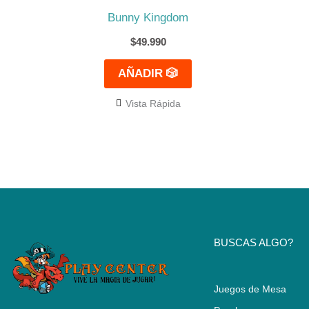
Bunny Kingdom
$
49.990
AÑADIR 🎲
Vista Rápida
BUSCAS ALGO?
Juegos de Mesa