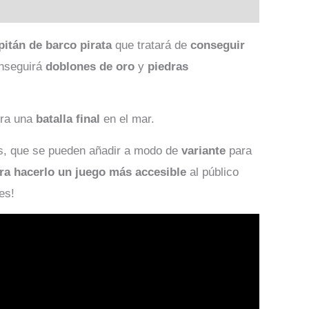
pitán de barco pirata
que tratará de
conseguir
onseguirá
doblones de oro
y
piedras
era una
batalla final
en el mar.
s, que se pueden añadir a modo de
variante
para
ra hacerlo un juego más accesible
al público
es!