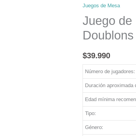
de
Juegos de Mesa
mesa
Juego de
Dead
Doublons
Man
Doublons
cantidad
$
39.990
Número de jugadores:
Duración aproximada d
Edad mínima recomen
Tipo:
Género: