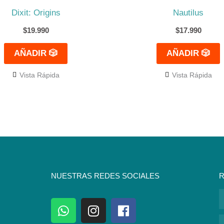
Dixit: Origins
Nautilus
$
19.990
$
17.990
AÑADIR 🎲
AÑADIR 🎲
Vista Rápida
Vista Rápida
NUESTRAS REDES SOCIALES
R
N
W
I
F
h
n
a
C