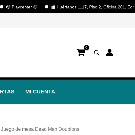
laycenter 🎲
🏬 Huérfanos 1117, Piso 2, Oficina 201, Edificio Pa
📢 ¡OFERTAS! 🔥
RTAS
MI CUENTA
 Juego de mesa Dead Man Doublons