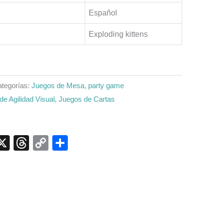
Español
Exploding kittens
tegorías:
Juegos de Mesa
,
party game
de Agilidad Visual
,
Juegos de Cartas
p
ook
senger
elegram
X
Threads
Copy
Compartir
Link