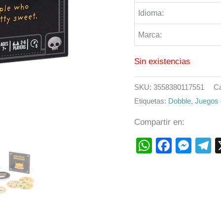
Idioma:
Marca:
Sin existencias
SKU:
3558380117551
Ca
Etiquetas:
Dobble
,
Juegos 
Compartir en:
WhatsAp
Faceb
Mes
T