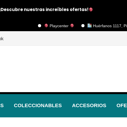
¡Descubre nuestras increíbles ofertas!
Playcenter
Huérfanos 1117, Piso 2, Ofici
ok
ES
COLECCIONABLES
ACCESORIOS
OFE