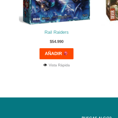
Rail Raiders
$
54.990
AÑADIR
Vista Rápida