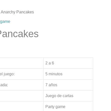
 Anarchy Pancakes
 game
Pancakes
2 a 6
l juego:
5 minutos
ada:
7 años
Juego de cartas
Party game