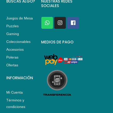
BUSCAS ALGO?
NUESTRAS REDES
SOCIALES
Juegos de Mesa
W
I
F
h
n
a
Puzzles
a
s
c
Gaming
t
t
e
s
a
b
MEDIOS DE PAGO
Coleccionables
a
g
o
Accesorios
p
r
o
p
a
k
Poleras
m
Ofertas
INFORMACIÓN
Mi Cuenta
Términos y
condiciones