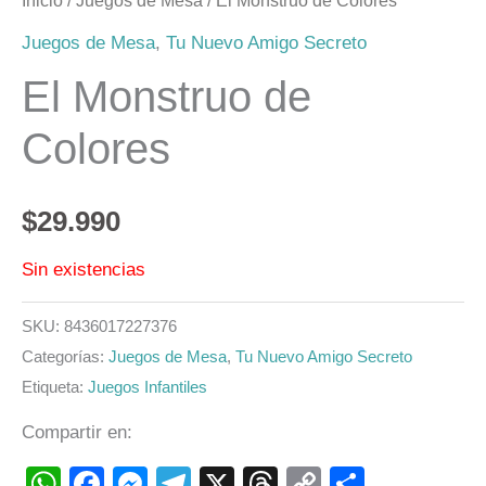
Inicio
/
Juegos de Mesa
/ El Monstruo de Colores
Juegos de Mesa
,
Tu Nuevo Amigo Secreto
El Monstruo de
Colores
$
29.990
Sin existencias
SKU:
8436017227376
Categorías:
Juegos de Mesa
,
Tu Nuevo Amigo Secreto
Etiqueta:
Juegos Infantiles
Compartir en:
WhatsApp
Facebook
Messenger
Telegram
X
Threads
Copy
Compart