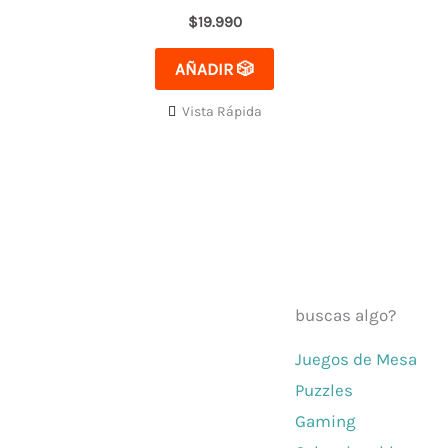
$
19.990
AÑADIR 🎲
Vista Rápida
buscas algo?
Juegos de Mesa
El mejor Catálogo de Juegos de
Puzzles
Mesa: Catán, Córtex, Dixit, Exit y
Gaming
muchos más. Visita nuestra