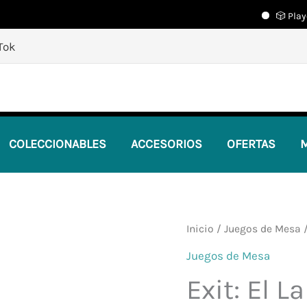
🎲 Playcente
🎲
¡Descubre nuestras increíbles ofertas!
🎲
Tok
COLECCIONABLES
ACCESORIOS
OFERTAS
M
Inicio
/
Juegos de Mesa
/
Juegos de Mesa
Exit: El L