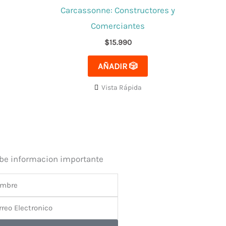
Carcassonne: Constructores y
Comerciantes
$
15.990
AÑADIR 🎲
Vista Rápida
ibe informacion importante
bre
reo
tronico