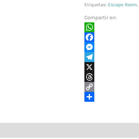
Etiquetas:
Escape Room
,
Compartir en:
WhatsApp
Facebook
Messenger
Telegram
X
Threads
Copy
Link
Compartir
nes (0)