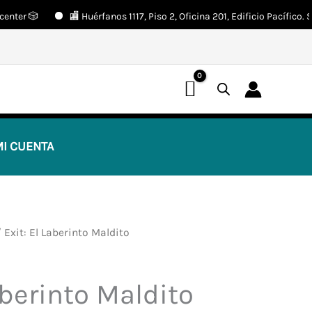
r 🎲
🏬 Huérfanos 1117, Piso 2, Oficina 201, Edificio Pacífico. Sant
📢 ¡OFERTAS! 🔥
I CUENTA
 Exit: El Laberinto Maldito
aberinto Maldito