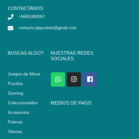
CONTACTANOS
+56951859357
contacto.playcenter@gmail.com
BUSCAS ALGO?
NUESTRAS REDES
SOCIALES
Juegos de Mesa
W
I
F
h
n
a
Puzzles
a
s
c
Gaming
t
t
e
s
a
b
Coleccionables
MEDIOS DE PAGO
a
g
o
Accesorios
p
r
o
p
a
k
Poleras
m
Ofertas