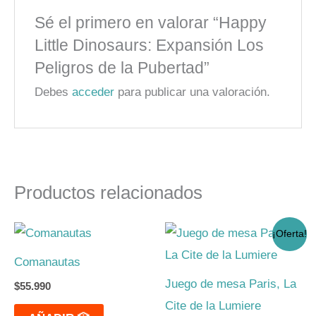
Sé el primero en valorar “Happy
Little Dinosaurs: Expansión Los
Peligros de la Pubertad”
Debes
acceder
para publicar una valoración.
Productos relacionados
El
El
¡Oferta!
precio
precio
original
actual
Comanautas
era:
es:
$23.990.
$19.990.
Juego de mesa Paris, La
$
55.990
Cite de la Lumiere