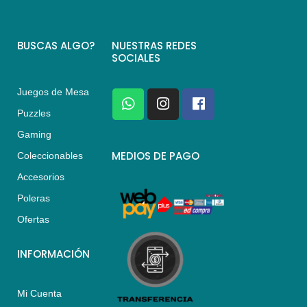
BUSCAS ALGO?
NUESTRAS REDES
SOCIALES
Juegos de Mesa
W
I
F
h
n
a
Puzzles
a
s
c
Gaming
t
t
e
s
a
b
MEDIOS DE PAGO
Coleccionables
a
g
o
Accesorios
p
r
o
p
a
k
Poleras
m
Ofertas
INFORMACIÓN
Mi Cuenta