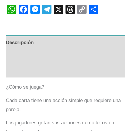
WhatsApp
Facebook
Messenger
Telegram
X
Threads
Copy
Compart
Link
Descripción
Información adicional
Valoraciones (0)
¿Cómo se juega?
Cada carta tiene una acción simple que requiere una
pareja.
Los jugadores gritan sus acciones como locos en