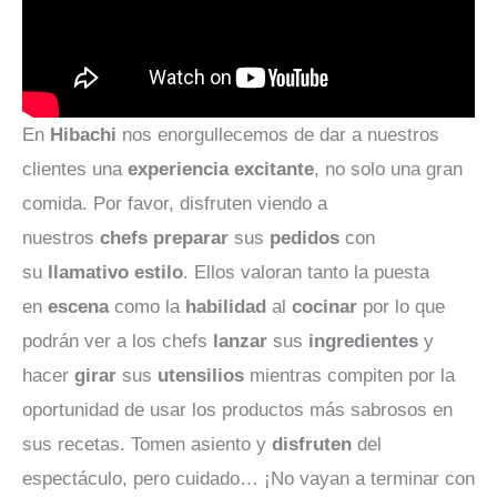
En
Hibachi
nos enorgullecemos de dar a nuestros
clientes una
experiencia
excitante
, no solo una gran
comida. Por favor, disfruten viendo a
nuestros
chefs
preparar
sus
pedidos
con
su
llamativo
estilo
. Ellos valoran tanto la puesta
en
escena
como la
habilidad
al
cocinar
por lo que
podrán ver a los chefs
lanzar
sus
ingredientes
y
hacer
girar
sus
utensilios
mientras compiten por la
oportunidad de usar los productos más sabrosos en
sus recetas. Tomen asiento y
disfruten
del
espectáculo, pero cuidado… ¡No vayan a terminar con