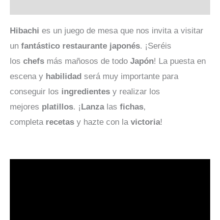
Valoraciones (0)
Hibachi
es un juego de mesa que nos invita a visitar
un
fantástico
restaurante
japonés
. ¡Seréis
los
chefs
más mañosos de todo
Japón
! La puesta en
escena y
habilidad
será muy importante para
conseguir los
ingredientes
y realizar los
mejores
platillos
. ¡
Lanza
las
fichas
,
completa
recetas
y hazte con la
victoria
!