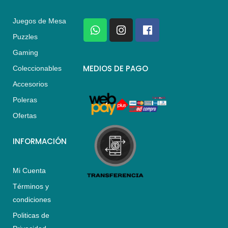
Juegos de Mesa
W
I
F
h
n
a
Puzzles
a
s
c
Gaming
t
t
e
s
a
b
MEDIOS DE PAGO
Coleccionables
a
g
o
Accesorios
p
r
o
p
a
k
Poleras
m
Ofertas
INFORMACIÓN
Mi Cuenta
Términos y
condiciones
Politicas de