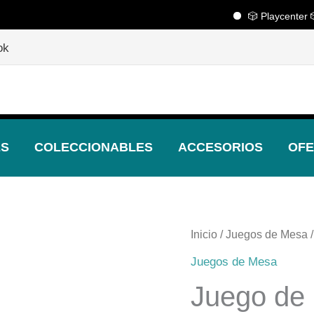
🎲 Playcenter 🎲
🎲
¡Descubre nuestras increíbles ofertas!
🎲
ok
ES
COLECCIONABLES
ACCESORIOS
OFE
Inicio
/
Juegos de Mesa
/
Juegos de Mesa
Juego de