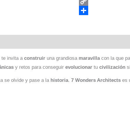
Threads
Copy
Link
Compartir
te invita a
construir
una grandiosa
maravilla
con la que pa
ánicas
y retos para conseguir
evolucionar
tu
civilización
s
 se olvide y pase a la
historia
.
7
Wonders Architects
es 