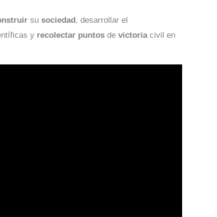
onstruir
su
sociedad
, desarrollar el
ntíficas y
recolectar
puntos
de
victoria
civil en