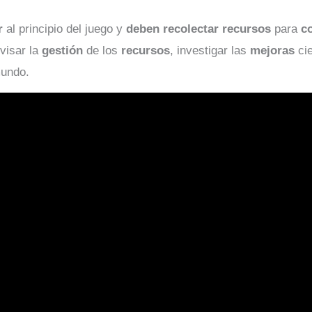
r
al principio del juego y
deben
recolectar
recursos
para
c
rvisar la
gestión
de los
recursos
, investigar las
mejoras
cie
undo.