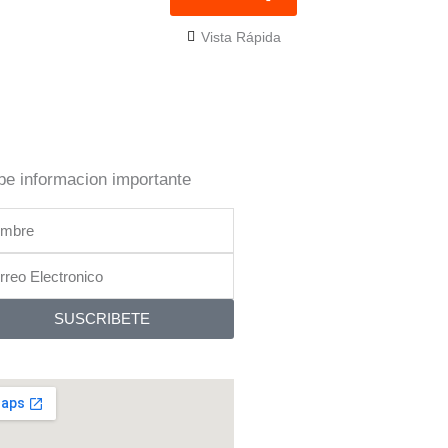
Vista Rápida
be informacion importante
bre
reo
tronico
SUSCRIBETE