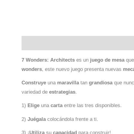
Descripción
Valoraciones (0)
7 Wonders:
Architects
es un
juego de mesa
que 
wonders
, este nuevo juego presenta nuevas
mec
Construye
una
maravilla
tan
grandiosa
que nunca
variedad de
estrategias
.
1)
Elige
una
carta
entre las tres disponibles.
2)
Juégala
colocándola frente a ti.
3) ¡
Utiliza
su
capacidad
para construir!