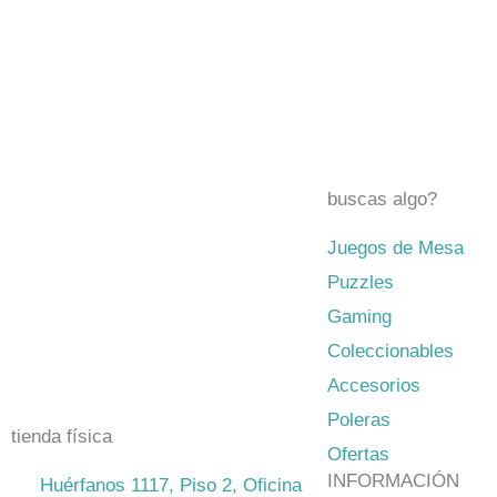
buscas algo?
Juegos de Mesa
El mejor Catálogo de Juegos de
Puzzles
Mesa: Catán, Córtex, Dixit, Exit y
Gaming
muchos más. Visita nuestra tienda
Coleccionables
física y on-line. Envíos en todo
Accesorios
Chile,
rápidos y seguros
.
Poleras
tienda física
Ofertas
INFORMACIÓN
Huérfanos 1117, Piso 2, Oficina