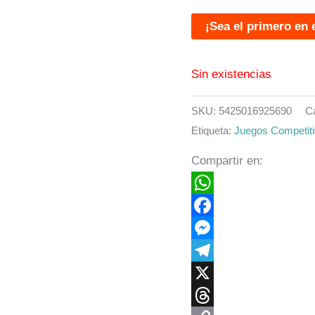
¡Sea el primero en 
Sin existencias
SKU:
5425016925690
C
Etiqueta:
Juegos Competit
Compartir en:
WhatsApp
Facebook
Messenger
Telegram
X