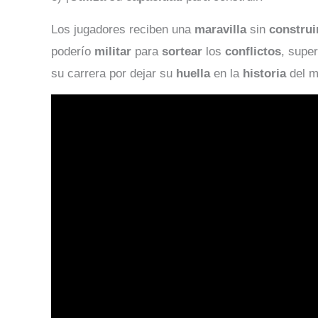
Los jugadores reciben una
maravilla
sin
construi
poderío
militar
para
sortear
los
conflictos
, supe
su carrera por dejar su
huella
en la
historia
del m