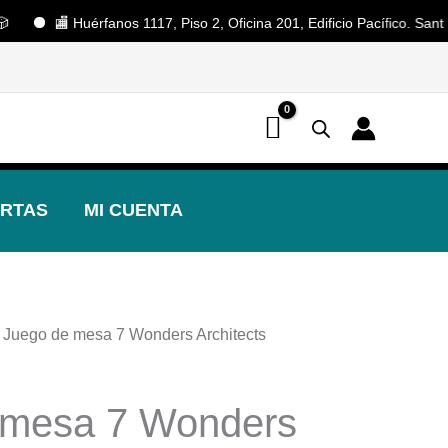
🏬 Huérfanos 1117, Piso 2, Oficina 201, Edificio Pacífico. Santiago Ce
📢 ¡OFERTAS! 🔥
RTAS
MI CUENTA
 Juego de mesa 7 Wonders Architects
 mesa 7 Wonders