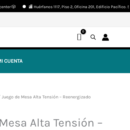
🎲
🏬 Huérfanos 1117, Piso 2, Oficina 201, Edificio Pacífico. Santia
📢 ¡OFERTAS! 🔥
I CUENTA
 Juego de Mesa Alta Tensión – Reenergizado
Mesa Alta Tensión –