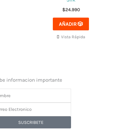
$
24.990
AÑADIR 🎲
Vista Rápida
ibe informacion importante
bre
reo
tronico
SUSCRIBETE