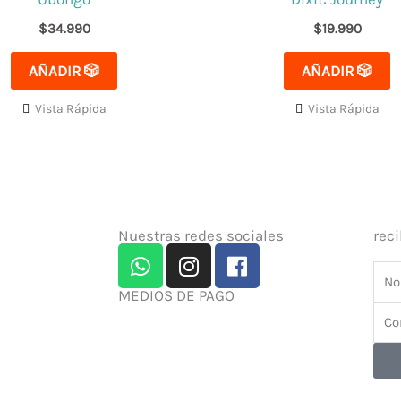
$
34.990
$
19.990
AÑADIR 🎲
AÑADIR 🎲
Vista Rápida
Vista Rápida
Nuestras redes sociales
rec
W
I
F
h
n
a
Nom
a
s
c
MEDIOS DE PAGO
Cor
t
t
e
s
a
b
Elec
a
g
o
p
r
o