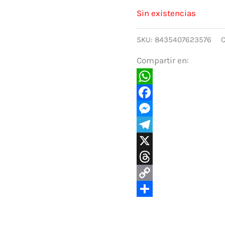
Sin existencias
SKU:
8435407623576
C
Compartir en:
WhatsApp
Facebook
Messenger
Telegram
X
Threads
Copy
Link
Compartir