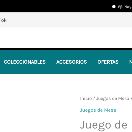
🎲 Playcenter 
🎲
¡Descubre nuestras increíbles ofertas!
🎲
Tok
COLECCIONABLES
ACCESORIOS
OFERTAS
M
Inicio
/
Juegos de Mesa
/
Juegos de Mesa
Juego de 