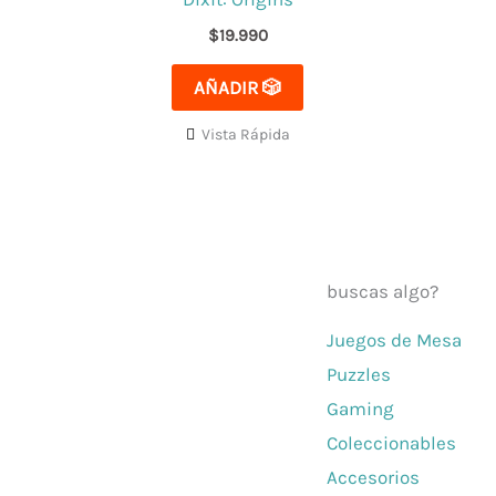
$
19.990
AÑADIR 🎲
Vista Rápida
buscas algo?
Juegos de Mesa
El mejor Catálogo de Juegos de
Puzzles
Mesa: Catán, Córtex, Dixit, Exit y
Gaming
muchos más. Visita nuestra
Coleccionables
tienda física y on-line. Envíos en
Accesorios
todo Chile,
rápidos y seguros
.