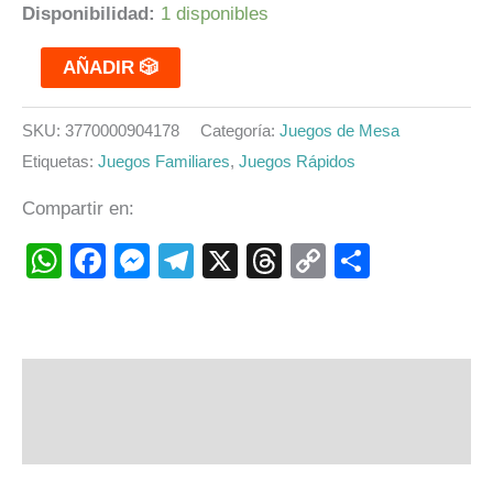
Disponibilidad:
1 disponibles
AÑADIR 🎲
SKU:
3770000904178
Categoría:
Juegos de Mesa
Etiquetas:
Juegos Familiares
,
Juegos Rápidos
Compartir en:
WhatsApp
Facebook
Messenger
Telegram
X
Threads
Copy
Compart
Link
Descripción
Valoraciones (0)