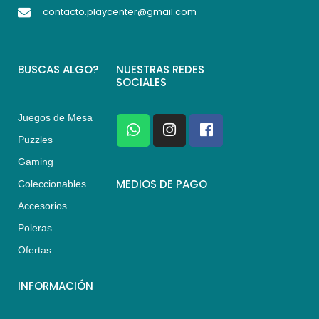
contacto.playcenter@gmail.com
BUSCAS ALGO?
NUESTRAS REDES
SOCIALES
Juegos de Mesa
W
I
F
h
n
a
Puzzles
a
s
c
Gaming
t
t
e
s
a
b
MEDIOS DE PAGO
Coleccionables
a
g
o
Accesorios
p
r
o
p
a
k
Poleras
m
Ofertas
INFORMACIÓN