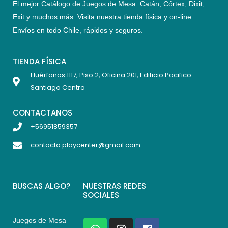
El mejor Catálogo de Juegos de Mesa: Catán, Córtex, Dixit,
Exit y muchos más. Visita nuestra tienda física y on-line.
Envíos en todo Chile,
rápidos y seguros
.
TIENDA FÍSICA
Huérfanos 1117, Piso 2, Oficina 201, Edificio Pacifico.
Santiago Centro
CONTACTANOS
+56951859357
contacto.playcenter@gmail.com
BUSCAS ALGO?
NUESTRAS REDES
SOCIALES
Juegos de Mesa
W
I
F