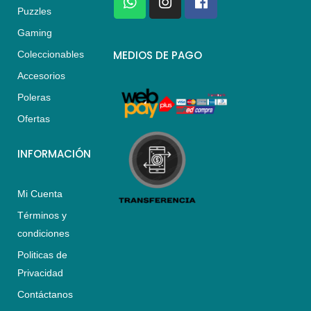
h
n
a
Puzzles
a
s
c
Gaming
t
t
e
s
a
b
MEDIOS DE PAGO
Coleccionables
a
g
o
Accesorios
p
r
o
p
a
k
Poleras
m
Ofertas
INFORMACIÓN
Mi Cuenta
Términos y
condiciones
Politicas de
Privacidad
Contáctanos