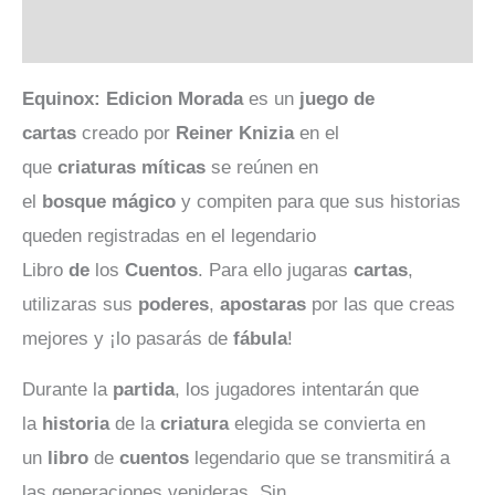
Valoraciones (0)
Equinox: Edicion Morada
es un
juego de
cartas
creado por
Reiner Knizia
en el
que
criaturas
míticas
se reúnen en
el
bosque
mágico
y compiten para que sus historias
queden registradas en el legendario
Libro
de
los
Cuentos
. Para ello jugaras
cartas
,
utilizaras sus
poderes
,
apostaras
por las que creas
mejores y ¡lo pasarás de
fábula
!
Durante la
partida
, los jugadores intentarán que
la
historia
de la
criatura
elegida se convierta en
un
libro
de
cuentos
legendario que se transmitirá a
las generaciones venideras. Sin