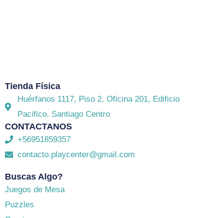
El mejor Catálogo de Juegos de Mesa: Catán,
Córtex, Dixit, Exit y muchos más. Visita nuestra
tienda física y on-line. Envíos en todo Chile,
rápidos
y seguros
.
Tienda Física
Huérfanos 1117, Piso 2, Oficina 201, Edificio
Pacifico. Santiago Centro
CONTACTANOS
+56951859357
contacto.playcenter@gmail.com
Buscas Algo?
Juegos de Mesa
Puzzles