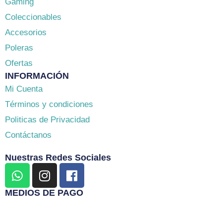
Gaming
Coleccionables
Accesorios
Poleras
Ofertas
INFORMACIÓN
Mi Cuenta
Términos y condiciones
Politicas de Privacidad
Contáctanos
Nuestras Redes Sociales
W
I
F
h
n
a
a
s
c
MEDIOS DE PAGO
t
t
e
s
a
b