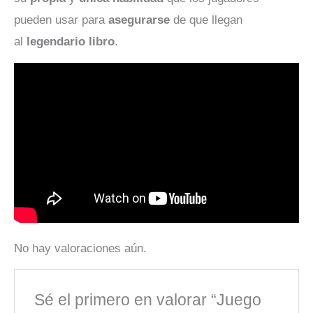
pueden usar para
asegurarse
de que llegan
al
legendario
libro
.
No hay valoraciones aún.
Sé el primero en valorar “Juego