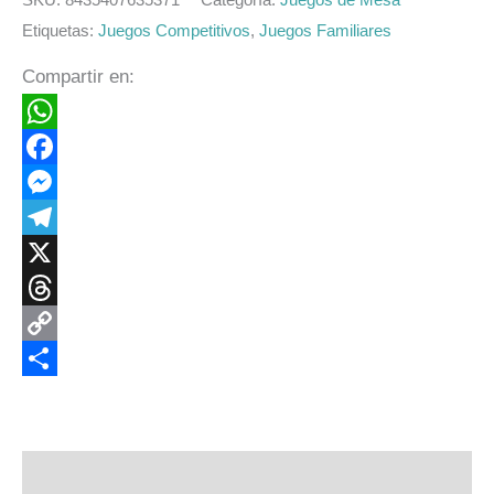
Etiquetas:
Juegos Competitivos
,
Juegos Familiares
Compartir en:
WhatsApp
Facebook
Messenger
Telegram
X
Threads
Copy
Link
Compartir
Descripción