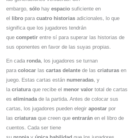
embargo,
sólo
hay
espacio
suficiente en
el
libro
para
cuatro
historias
adicionales, lo que
significa que los jugadores tendrán
que
competir
entre sí para superar las historias de
sus oponentes en favor de las suyas propias.
En cada
ronda
, los jugadores se turnan
para
colocar
las
cartas
delante
de las
criaturas
en
juego. Estas cartas están
numeradas
, y
la
criatura
que recibe el
menor
valor
total de cartas
es
eliminada
de la partida. Antes de colocar sus
cartas, los jugadores pueden elegir
apostar
por
las
criaturas
que creen que
entrarán
en el libro de
cuentos. Cada ser tiene
su
propia
y
única
habilidad
que los jugadores