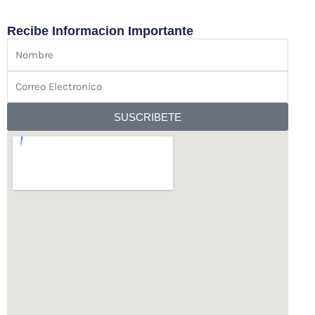
a
g
o
p
r
o
Recibe Informacion Importante
p
a
k
Nombre
m
Correo
Electronico
SUSCRIBETE