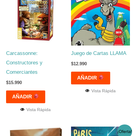
Carcassonne:
Juego de Cartas LLAMA
Constructores y
$
12.990
Comerciantes
AÑADIR
$
15.990
Vista Rápida
AÑADIR
Vista Rápida
El
El
¡Oferta!
precio
precio