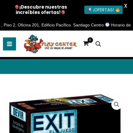
X
¡Descubre nuestras
¡OFERTAS!
increíbles ofertas!
Ir
2, Oficina 201, Edificio Pacífico. Santiago Centro
Horario de Atenci
al
contenido