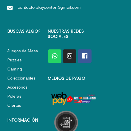
contacto.playcenter@gmail.com
BUSCAS ALGO?
NUESTRAS REDES
SOCIALES
Juegos de Mesa
W
I
F
h
n
a
Puzzles
a
s
c
Gaming
t
t
e
s
a
b
MEDIOS DE PAGO
Coleccionables
a
g
o
Accesorios
p
r
o
p
a
k
Poleras
m
Ofertas
INFORMACIÓN