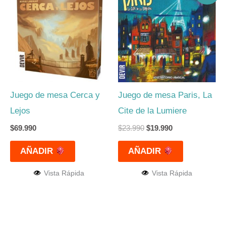
original
actual
era:
es:
$23.990.
$19.990.
Juego de mesa Cerca y
Juego de mesa Paris, La
Lejos
Cite de la Lumiere
$
69.990
$
23.990
$
19.990
AÑADIR
AÑADIR
Vista Rápida
Vista Rápida