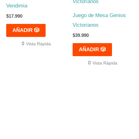
Vendimia
Juego de Mesa Genios
$
17.990
Victorianos
AÑADIR 🎲
$
39.990
Vista Rápida
AÑADIR 🎲
Vista Rápida
El mejor Catálogo de Juegos de Mesa: Catán, Córtex,
Dixit, Exit y muchos más. Visita nuestra tienda física y