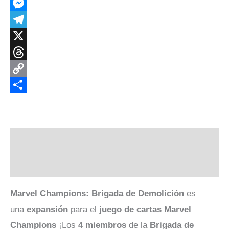
Facebook
Messenger
Telegram
X
Threads
Copy
Link
Compartir
Descripción
Valoraciones (0)
Marvel Champions: Brigada de
Demolición
es
una
expansión
para el
juego de cartas Marvel
Champions
¡Los
4 miembros
de la
Brigada de