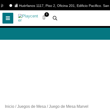
Ir
🏬 Huérfanos 1117, Piso 2, Oficina 201, Edificio Pacífico. Santiag
🎲
¡Descubre nuestras increíbles
📢 ¡OFERTAS! 🔥
ofertas!
🎲
al
contenido
Inicio
/
Juegos de Mesa
/ Juego de Mesa Marvel