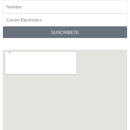
p
a
k
Nombre
m
Correo
Electronico
SUSCRIBETE