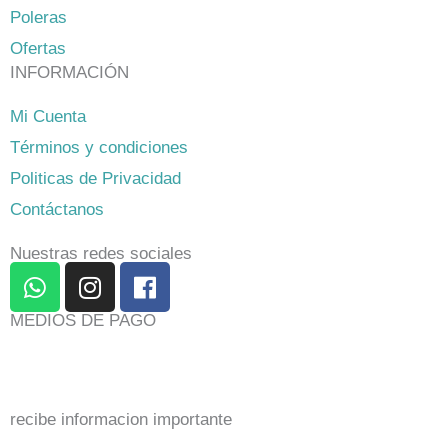
Poleras
Ofertas
INFORMACIÓN
Mi Cuenta
Términos y condiciones
Politicas de Privacidad
Contáctanos
Nuestras redes sociales
W
I
F
h
n
a
a
s
c
MEDIOS DE PAGO
t
t
e
s
a
b
a
g
o
p
r
o
recibe informacion importante