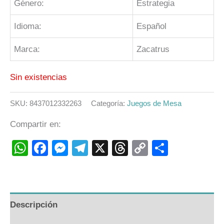
Género:
Estrategia
Idioma:
Español
Marca:
Zacatrus
Sin existencias
SKU:
8437012332263
Categoría:
Juegos de Mesa
Compartir en:
WhatsApp
Facebook
Messenger
Telegram
X
Threads
Copy
Compart
Link
Descripción