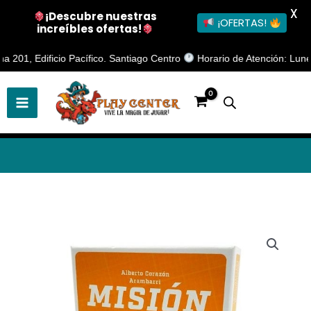
X
¡Descubre nuestras
¡OFERTAS!
increíbles ofertas!
Ir
1, Edificio Pacífico. Santiago Centro
Horario de Atención: Lunes a V
al
contenido