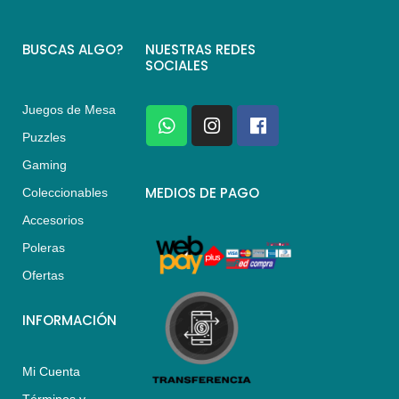
BUSCAS ALGO?
NUESTRAS REDES
SOCIALES
Juegos de Mesa
W
I
F
h
n
a
Puzzles
a
s
c
Gaming
t
t
e
s
a
b
MEDIOS DE PAGO
Coleccionables
a
g
o
Accesorios
p
r
o
p
a
k
Poleras
m
Ofertas
INFORMACIÓN
Mi Cuenta
Términos y