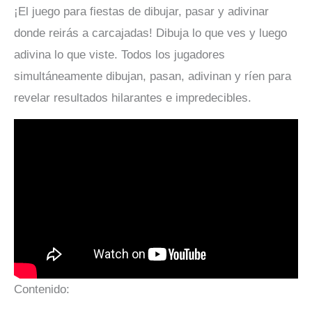
¡El juego para fiestas de dibujar, pasar y adivinar
donde reirás a carcajadas! Dibuja lo que ves y luego
adivina lo que viste. Todos los jugadores
simultáneamente dibujan, pasan, adivinan y ríen para
revelar resultados hilarantes e impredecibles.
Contenido: