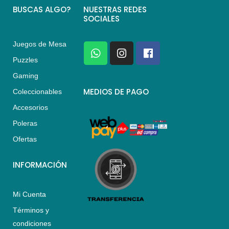
BUSCAS ALGO?
NUESTRAS REDES
SOCIALES
Juegos de Mesa
W
I
F
h
n
a
Puzzles
a
s
c
Gaming
t
t
e
s
a
b
MEDIOS DE PAGO
Coleccionables
a
g
o
Accesorios
p
r
o
p
a
k
Poleras
m
Ofertas
INFORMACIÓN
Mi Cuenta
Términos y
condiciones