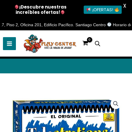
X
¡Descubre nuestras
¡OFERTAS!
increíbles ofertas!
Ir
o 2, Oficina 201, Edificio Pacífico. Santiago Centro
Horario de Aten
al
contenido