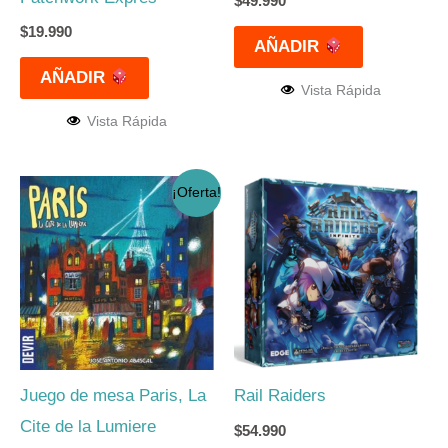
$
49.990
$
19.990
AÑADIR
AÑADIR
Vista Rápida
Vista Rápida
El
El
¡Oferta!
precio
precio
original
actual
era:
es:
$23.990.
$19.990.
Juego de mesa Paris, La
Rail Raiders
Cite de la Lumiere
$
54.990