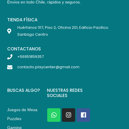
Envíos en todo Chile,
rápidos y seguros
.
TIENDA FÍSICA
Huérfanos 1117, Piso 2, Oficina 201, Edificio Pacifico.
Santiago Centro
CONTACTANOS
+56951859357
contacto.playcenter@gmail.com
BUSCAS ALGO?
NUESTRAS REDES
SOCIALES
Juegos de Mesa
W
I
F
h
n
a
Puzzles
a
s
c
Gaming