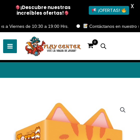
X
¡Descubre nuestras
¡OFERTAS!
increíbles ofertas!
Ir
iernes de 10:30 a 19:00 Hrs.
Contáctanos en nuestro sitio m
al
contenido