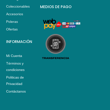
t
t
e
s
a
b
MEDIOS DE PAGO
Coleccionables
a
g
o
Accesorios
p
r
o
p
a
k
Poleras
m
Ofertas
INFORMACIÓN
Mi Cuenta
Términos y
condiciones
Politicas de
Privacidad
Contáctanos