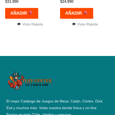
$
31.990
$
24.990
AÑADIR
AÑADIR
Vista Rápida
Vista Rápida
El mejor Catálogo de Juegos de Mesa: Catán, Córtex, Dixit,
Exit y muchos más. Visita nuestra tienda física y on-line.
Envíos en todo Chile,
rápidos y seguros
.