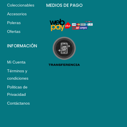
s
a
b
MEDIOS DE PAGO
Coleccionables
a
g
o
Accesorios
p
r
o
p
a
k
Poleras
m
Ofertas
INFORMACIÓN
Mi Cuenta
Términos y
condiciones
Politicas de
Privacidad
Contáctanos