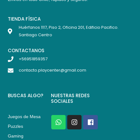
TIENDA FÍSICA
Huérfanos 1117, Piso 2, Oficina 201, Edificio Pacifico.
Santiago Centro
CONTACTANOS
+56951859357
contacto.playcenter@gmail.com
BUSCAS ALGO?
NUESTRAS REDES
SOCIALES
Juegos de Mesa
W
I
F
h
n
a
Puzzles
a
s
c
Gaming
t
t
e