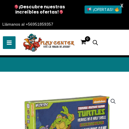
X
¡Descubre nuestras
¡OFERTAS!
increíbles ofertas!
Ir
lámanos al +56951859357
al
contenido
Juego
de
mesa
Tortugas