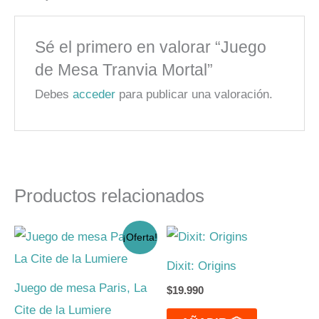
Sé el primero en valorar “Juego
de Mesa Tranvia Mortal”
Debes
acceder
para publicar una valoración.
Productos relacionados
El
El
¡Oferta!
precio
precio
original
actual
Dixit: Origins
era:
es:
$23.990.
$19.990.
Juego de mesa Paris, La
$
19.990
Cite de la Lumiere