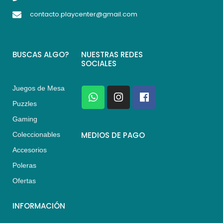
contacto.playcenter@gmail.com
BUSCAS ALGO?
NUESTRAS REDES
SOCIALES
Juegos de Mesa
W
I
F
h
n
a
Puzzles
a
s
c
Gaming
t
t
e
s
a
b
MEDIOS DE PAGO
Coleccionables
a
g
o
Accesorios
p
r
o
p
a
k
Poleras
m
Ofertas
INFORMACIÓN