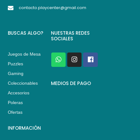
contacto.playcenter@gmail.com
BUSCAS ALGO?
NUESTRAS REDES
SOCIALES
Juegos de Mesa
W
I
F
h
n
a
Puzzles
a
s
c
Gaming
t
t
e
s
a
b
MEDIOS DE PAGO
Coleccionables
a
g
o
Accesorios
p
r
o
p
a
k
Poleras
m
Ofertas
INFORMACIÓN