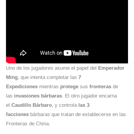
Uno de los jugadores asume el papel del
Emperador
Ming
, que intenta completar las
7
Expediciones
mientras
protege
sus
fronteras
de
las
invasiones bárbaras
. El otro jugador encarna
el
Caudillo Bárbaro
, y controla
las 3
facciones
bárbaras que tratan de establecerse en las
Fronteras de China.