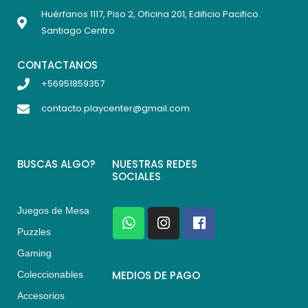
Huérfanos 1117, Piso 2, Oficina 201, Edificio Pacifico.
Santiago Centro
CONTACTANOS
+56951859357
contacto.playcenter@gmail.com
BUSCAS ALGO?
NUESTRAS REDES
SOCIALES
Juegos de Mesa
W
I
F
h
n
a
Puzzles
a
s
c
Gaming
t
t
e
s
a
b
MEDIOS DE PAGO
Coleccionables
a
g
o
Accesorios
p
r
o