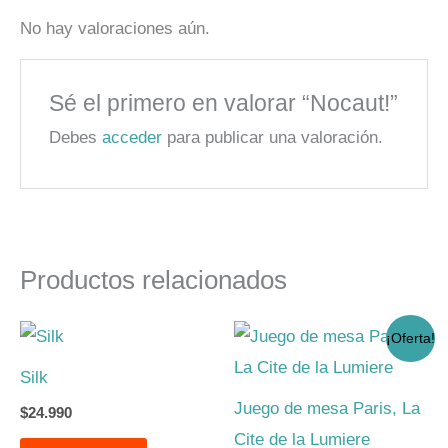
No hay valoraciones aún.
Sé el primero en valorar “Nocaut!”
Debes
acceder
para publicar una valoración.
Productos relacionados
El
El
¡Oferta!
precio
precio
original
actual
Silk
era:
es:
$23.990.
$19.990.
Juego de mesa Paris, La
$
24.990
Cite de la Lumiere