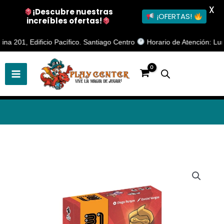
X
¡Descubre nuestras
¡OFERTAS!
increíbles ofertas!
Ir
, Edificio Pacífico. Santiago Centro
Horario de Atención: Lunes a V
al
contenido