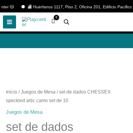
Ir
er 🎲
🏬 Huérfanos 1117, Piso 2, Oficina 201, Edificio Pacífico.
🎲
¡Descubre nuestras increíbles
📢 ¡OFERTAS! 🔥
ofertas!
🎲
al
contenido
Inicio
/
Juegos de Mesa
/ set de dados CHESSEX
speckled artic camo set de 10
Juegos de Mesa
set de dados