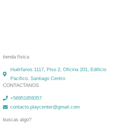
El mejor Catálogo de Juegos de Mesa: Catán, Córtex,
Dixit, Exit y muchos más. Visita nuestra tienda física y
on-line. Envíos en todo Chile,
rápidos y seguros
.
tienda física
Huérfanos 1117, Piso 2, Oficina 201, Edificio
Pacifico. Santiago Centro
CONTACTANOS
+56951859357
contacto.playcenter@gmail.com
buscas algo?