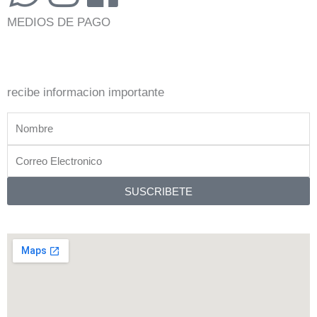
h
n
a
MEDIOS DE PAGO
a
s
c
t
t
e
recibe informacion importante
s
a
b
Nombre
a
g
o
Correo
Electronico
p
r
o
SUSCRIBETE
p
a
k
m