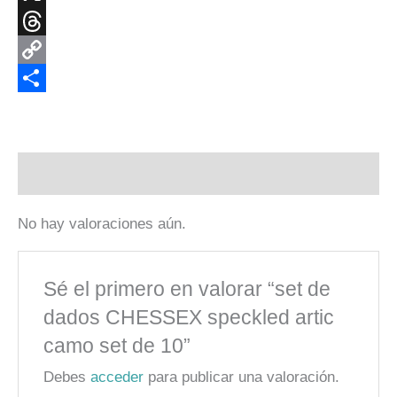
X
Threads
Copy
Link
Compartir
Valoraciones (0)
No hay valoraciones aún.
Sé el primero en valorar “set de
dados CHESSEX speckled artic
camo set de 10”
Debes
acceder
para publicar una valoración.