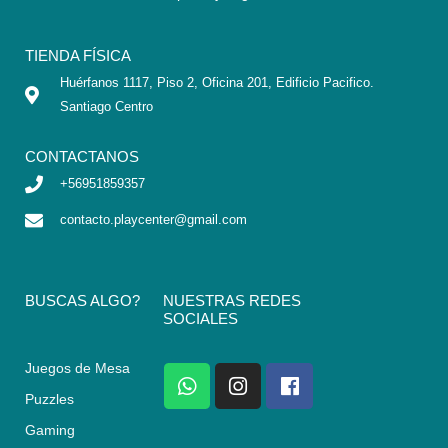
TIENDA FÍSICA
Huérfanos 1117, Piso 2, Oficina 201, Edificio Pacifico.
Santiago Centro
CONTACTANOS
+56951859357
contacto.playcenter@gmail.com
BUSCAS ALGO?
NUESTRAS REDES
SOCIALES
Juegos de Mesa
W
I
F
h
n
a
Puzzles
a
s
c
Gaming
t
t
e