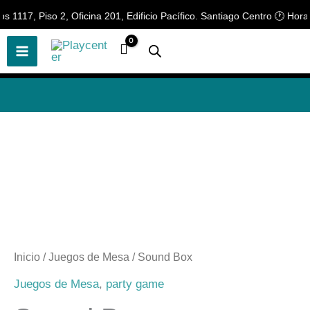
Ir
17, Piso 2, Oficina 201, Edificio Pacífico. Santiago Centro 🕐 Horario
🎲
¡Descubre nuestras increíbles
📢 ¡OFERTAS! 🔥
ofertas!
🎲
al
contenido
Inicio
/
Juegos de Mesa
/ Sound Box
Juegos de Mesa
,
party game