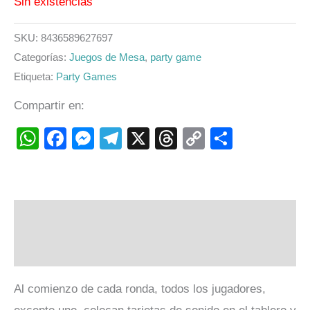
Sin existencias
SKU:
8436589627697
Categorías:
Juegos de Mesa
,
party game
Etiqueta:
Party Games
Compartir en:
WhatsApp
Facebook
Messenger
Telegram
X
Threads
Copy
Compart
Link
Descripción
Valoraciones (0)
Al comienzo de cada ronda, todos los jugadores,