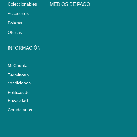
s
a
b
Coleccionables
MEDIOS DE PAGO
a
g
o
Accesorios
p
r
o
p
a
k
Poleras
m
Ofertas
INFORMACIÓN
Mi Cuenta
Términos y
condiciones
Politicas de
Privacidad
Contáctanos