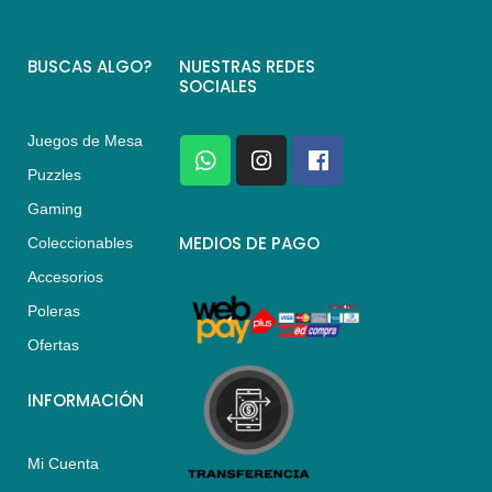
BUSCAS ALGO?
NUESTRAS REDES
SOCIALES
Juegos de Mesa
W
I
F
h
n
a
Puzzles
a
s
c
Gaming
t
t
e
s
a
b
MEDIOS DE PAGO
Coleccionables
a
g
o
Accesorios
p
r
o
p
a
k
Poleras
m
Ofertas
INFORMACIÓN
Mi Cuenta