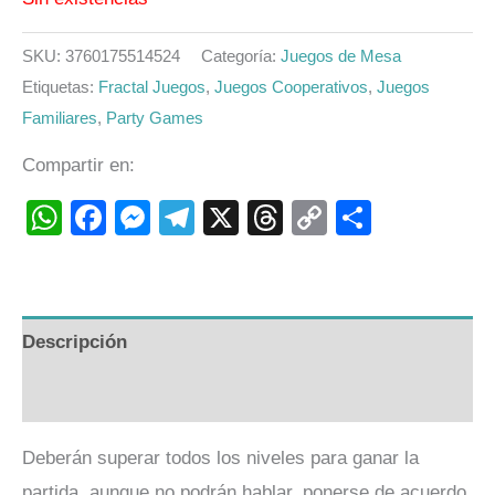
SKU:
3760175514524
Categoría:
Juegos de Mesa
Etiquetas:
Fractal Juegos
,
Juegos Cooperativos
,
Juegos
Familiares
,
Party Games
Compartir en:
WhatsApp
Facebook
Messenger
Telegram
X
Threads
Copy
Compart
Link
Descripción
Valoraciones (0)
Deberán superar todos los niveles para ganar la
partida, aunque no podrán hablar, ponerse de acuerdo